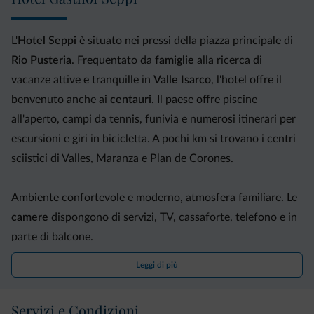
L'
Hotel Seppi
è situato nei pressi della piazza principale di
Rio Pusteria
. Frequentato da
famiglie
alla ricerca di
vacanze attive e tranquille in
Valle Isarco
, l'hotel offre il
benvenuto anche ai
centauri
. Il paese offre piscine
all'aperto, campi da tennis, funivia e numerosi itinerari per
escursioni e giri in bicicletta. A pochi km si trovano i centri
sciistici di Valles, Maranza e Plan de Corones.
Ambiente confortevole e moderno, atmosfera familiare. Le
camere
dispongono di servizi, TV, cassaforte, telefono e in
parte di balcone.
Il
ristorante
propone una scelta di tra piatti tipici e
Leggi di più
mediterranei, con ricco buffet di prima colazione e ampia
scelta di vini provenienti dalla cantina.
Servizi e Condizioni