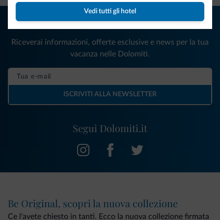
Vedi tutti gli hotel
Consigli dalle Dolomiti
Riceverai informazioni, offerte esclusive e news per la tua
vacanza nelle Dolomiti.
ISCRIVITI ALLA NEWSLETTER
Segui Dolomiti.it
Be Original, scopri la nuova collezione
Ce l'avete chiesto in tanti. Ecco la nuova collezione firmata