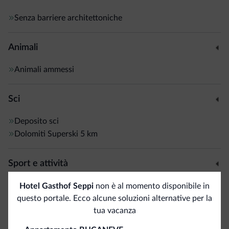
Senza barriere architettoniche
Animali
Animali ammessi
Sci
Deposito sci
Dolomiti Superski
5 km
Sport e attività
Percorsi trekking
Hotel Gasthof Seppi
non è al momento disponibile in
questo portale. Ecco alcune soluzioni alternative per la
tua vacanza
Servizi generali