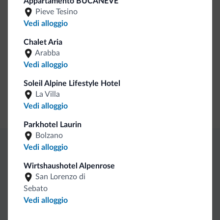
Appartamento BUCANEVE
Cassetta di sicurezza
Pieve Tesino
Staff multilingua
Vedi alloggio
Italiano
Chalet Aria
Inglese
Arabba
Tedesco
Vedi alloggio
Soleil Alpine Lifestyle Hotel
Pagamenti
La Villa
Vedi alloggio
Carta di credito
Parkhotel Laurin
Bolzano
Vedi alloggio
Vantaggi esclusivi Dolomiti.it
Wirtshaushotel Alpenrose
San Lorenzo di
Contatto
Tariffe
Richieste non
Sebato
Vedi alloggio
diretto
vantaggiose
vincolanti