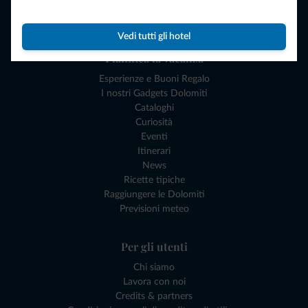
Dove andare
Cosa fare
Vedi tutti gli hotel
Pianifica la vacanza
Esperienze e Buoni Regalo
I nostri Gadgets Dolomiti
Cataloghi
Curiosità
Eventi
Itinerari
News
Ricette tipiche
Raggiungere le Dolomiti
Previsioni meteo
Per gli utenti
Chi siamo
Lavora con noi
Credits & partners