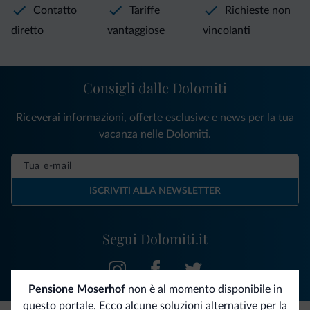
Contatto
Tariffe
Richieste non
diretto
vantaggiose
vincolanti
Consigli dalle Dolomiti
Riceverai informazioni, offerte esclusive e news per la tua
vacanza nelle Dolomiti.
ISCRIVITI ALLA NEWSLETTER
Segui Dolomiti.it
Pensione Moserhof
non è al momento disponibile in
questo portale. Ecco alcune soluzioni alternative per la