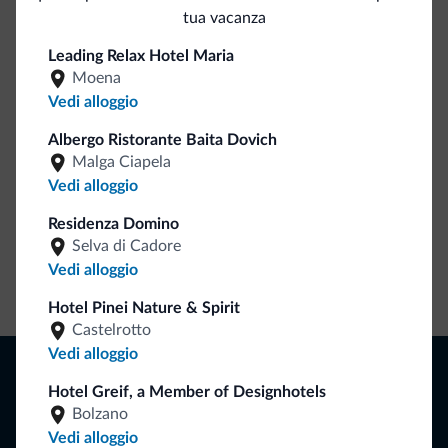
tua vacanza
Be Original, scopri la nuova collezione
Leading Relax Hotel Maria
Ce l'avete chiesto in tanti. Ecco la nuova collezione firmata
Moena
Dolomiti.it!
Vedi alloggio
Albergo Ristorante Baita Dovich
Malga Ciapela
Vedi alloggio
Residenza Domino
Selva di Cadore
Vedi alloggio
Vai allo shop
Hotel Pinei Nature & Spirit
Castelrotto
Vedi alloggio
Naviga
Hotel Greif, a Member of Designhotels
Dove dormire
Bolzano
Attività locali
Offerte
Vedi alloggio