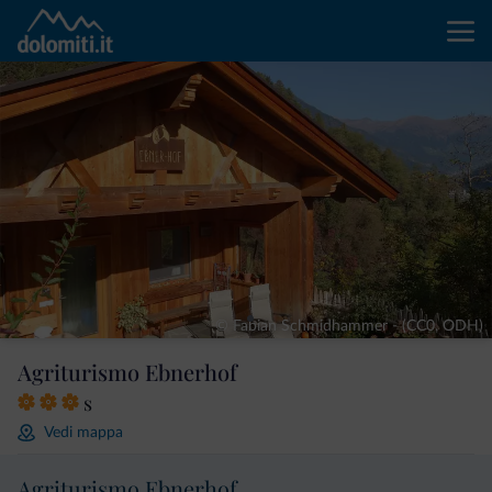
© Fabian Schmidhammer - (CC0, ODH)
Agriturismo Ebnerhof
s
Vedi mappa
Agriturismo Ebnerhof