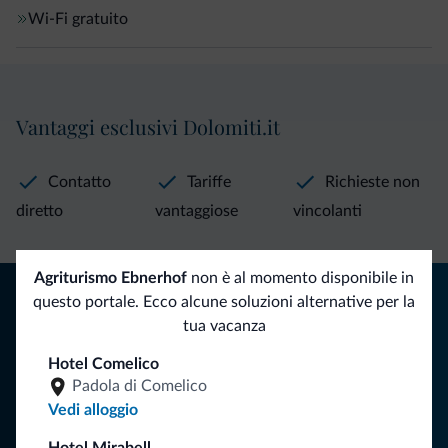
Wi-Fi gratuito
Vantaggi esclusivi Dolomiti.it
Contatto
Tariffe
Richieste non
diretto
vantaggiose
vincolanti
Agriturismo Ebnerhof
non è al momento disponibile in
Consigli dalle Dolomiti
questo portale. Ecco alcune soluzioni alternative per la
tua vacanza
Riceverai informazioni, offerte esclusive e news per la tua
vacanza nelle Dolomiti.
Hotel Comelico
Padola di Comelico
Vedi alloggio
ISCRIVITI ALLA NEWSLETTER