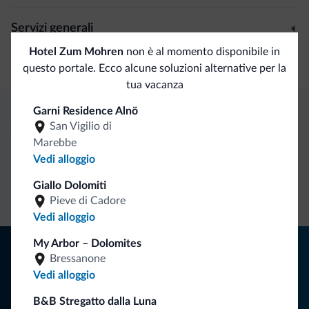
Servizi generali
Hotel Zum Mohren
non è al momento disponibile in
Cassetta di sicurezza
questo portale. Ecco alcune soluzioni alternative per la
tua vacanza
Garni Residence Alnö
San Vigilio di
Vantaggi esclusivi Dolomiti.it
Marebbe
Vedi alloggio
Contatto
Tariffe
Richieste non
Giallo Dolomiti
diretto
vantaggiose
vincolanti
Pieve di Cadore
Vedi alloggio
My Arbor – Dolomites
Consigli dalle Dolomiti
Bressanone
Vedi alloggio
Riceverai informazioni, offerte esclusive e news per la tua
vacanza nelle Dolomiti.
B&B Stregatto dalla Luna