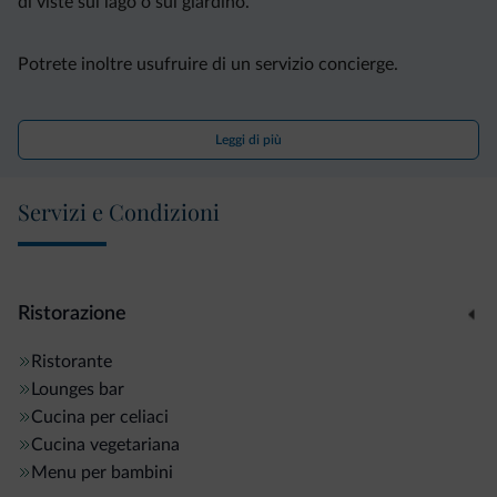
di viste sul lago o sul giardino.
Potrete inoltre usufruire di un servizio concierge.
Fornita di un punto vendite skipass e del noleggio di
Leggi di più
attrezzatura da sci, la struttura dista 27 km da Ischgl e 44
km da Livigno. Potrete provare varie attività, come lo sci e il
Servizi e Condizioni
windsurf.
Ristorazione
Ristorante
Lounges bar
Cucina per celiaci
Cucina vegetariana
Menu per bambini