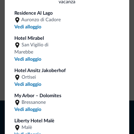
vacanza
Residence Al Lago
Be Original, scopri la nuova collezione
Auronzo di Cadore
Ce l'avete chiesto in tanti. Ecco la nuova collezione firmata
Vedi alloggio
Dolomiti.it!
Hotel Mirabel
San Vigilio di
Marebbe
Vedi alloggio
Hotel Ansitz Jakoberhof
Ortisei
Vedi alloggio
Vai allo shop
My Arbor – Dolomites
Bressanone
Naviga
Vedi alloggio
Dove dormire
Liberty Hotel Malè
Attività locali
Malè
Offerte