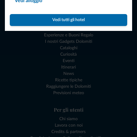
Vedi alloggio
Dove andare
Cosa fare
Vedi tutti gli hotel
Pianifica la vacanza
Esperienze e Buoni Regalo
I nostri Gadgets Dolomiti
Cataloghi
Curiosità
Eventi
Itinerari
News
Ricette tipiche
Raggiungere le Dolomiti
Previsioni meteo
Per gli utenti
Chi siamo
Lavora con noi
Credits & partners