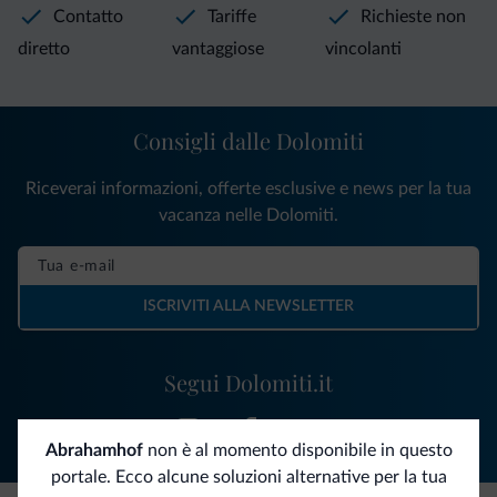
Contatto
Tariffe
Richieste non
diretto
vantaggiose
vincolanti
Consigli dalle Dolomiti
Riceverai informazioni, offerte esclusive e news per la tua
vacanza nelle Dolomiti.
ISCRIVITI ALLA NEWSLETTER
Segui Dolomiti.it
Abrahamhof
non è al momento disponibile in questo
portale. Ecco alcune soluzioni alternative per la tua