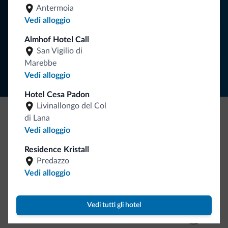
Antermoia
ISCRIVITI ALLA NEWSLETTER
Vedi alloggio
Almhof Hotel Call
Segui Dolomiti.it
San Vigilio di
Marebbe
Vedi alloggio
Hotel Cesa Padon
Livinallongo del Col
di Lana
Be Original, scopri la nuova collezione
Vedi alloggio
Ce l'avete chiesto in tanti. Ecco la nuova collezione firmata
Residence Kristall
Dolomiti.it!
Predazzo
Vedi alloggio
Vedi tutti gli hotel