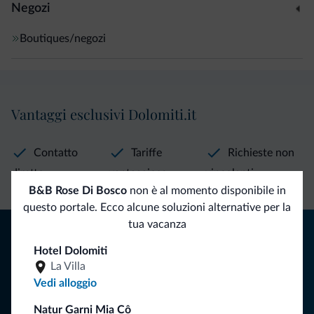
Negozi
Boutiques/negozi
Vantaggi esclusivi Dolomiti.it
Contatto
Tariffe
Richieste non
diretto
vantaggiose
vincolanti
B&B Rose Di Bosco
non è al momento disponibile in
questo portale. Ecco alcune soluzioni alternative per la
tua vacanza
Consigli dalle Dolomiti
Hotel Dolomiti
Riceverai informazioni, offerte esclusive e news per la tua
La Villa
vacanza nelle Dolomiti.
Vedi alloggio
Natur Garni Mia Cô