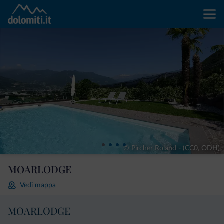
© Pircher Roland - (CC0, ODH)
MOARLODGE
Vedi mappa
MOARLODGE