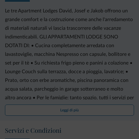
Le tre Apartment Lodges David, Josef e Jakob offrono un
grande comfort e la costruzione come anche l'arredamento
di materiali naturali vi lascia trascorrere delle vacanze
indimenticabili. GLI APPARTAMENTI LODGE SONO
DOTATI DI: • Cucina completamente arredata con
lavastoviglie, macchina Nespresso con capsule, bollitore e
set per il tè • Su richiesta frigo pieno e panini a colazione •
Lounge Couch sulla terrazza, docce a pioggia, lavatrice; •
Prato, orto con erbe aromatiche, piscina panoramica con
acqua salata, parcheggio in garage sotterraneo e molto
altro ancora • Per le famiglie: tanto spazio, tutti i servizi per
bambini e parco giochi SERVIZI INCLUSI DEL MOAR
Leggi di più
LODGE: • Bottiglia di acqua minerale, succo di mela fatto
in casa, bottiglia di vino Moar Lagrein, esclusivi infusi
Servizi e Condizioni
altoatesini e caffè premium nel vostro appartamento •