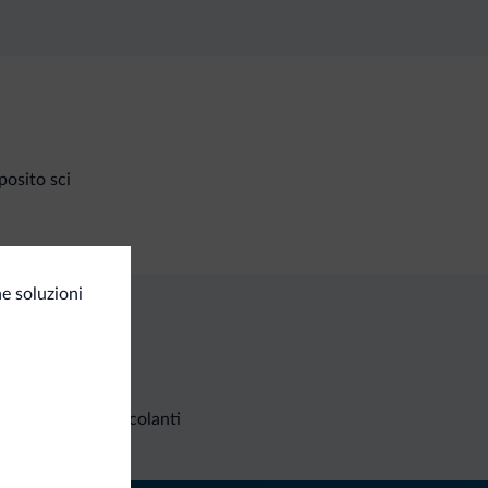
osito sci
e soluzioni
Richieste non vincolanti