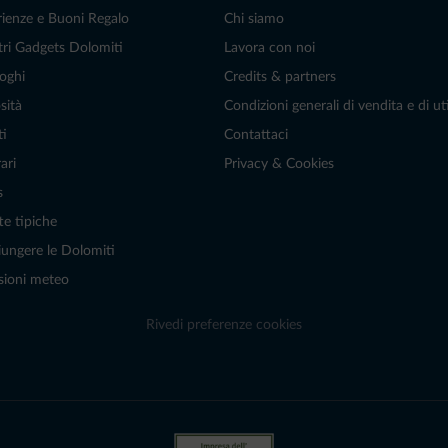
rienze e Buoni Regalo
Chi siamo
tri Gadgets Dolomiti
Lavora con noi
oghi
Credits & partners
sità
Condizioni generali di vendita e di uti
ti
Contattaci
ari
Privacy & Cookies
s
te tipiche
ungere le Dolomiti
sioni meteo
Rivedi preferenze cookies