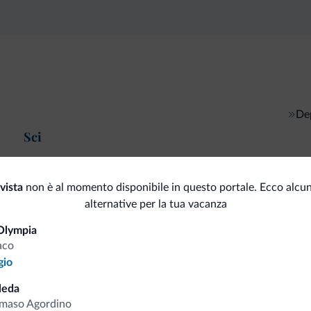
Dep
Sci
ista
non è al momento disponibile in questo portale. Ecco alcun
alternative per la tua vacanza
i.it
Olympia
aco
gio
Tariffe vantaggiose
leda
maso Agordino