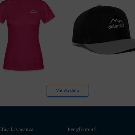
Vai allo shop
ifica la vacanza
Per gli utenti