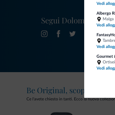
Vedi allog
Albergo R
Segui Dolomiti.it
Malga 
Vedi allog
FantasyH
Tambr
Vedi allog
Gourmet 
Ortisei
Vedi allog
Be Original, scopri la nuo
Ce l'avete chiesto in tanti. Ecco la nuova collezio