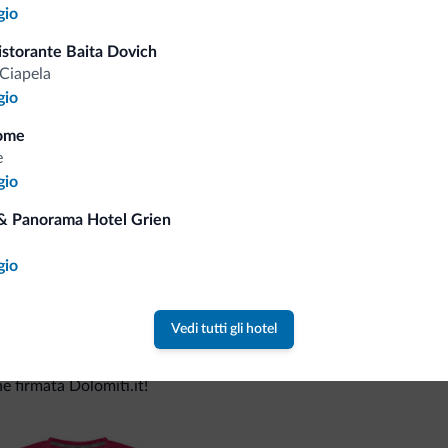
gio
istorante Baita Dovich
Consigli dalle Dolom
Ciapela
gio
Riceverai informazioni, offerte esclusiv
ome
e
gio
& Panorama Hotel Grien
gio
Vedi tutti gli hotel
va collezione
ne firmata Dolomiti.it!