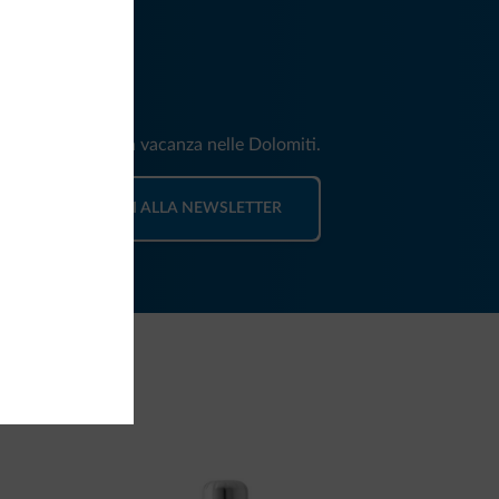
iti
e e news per la tua vacanza nelle Dolomiti.
ISCRIVITI ALLA NEWSLETTER