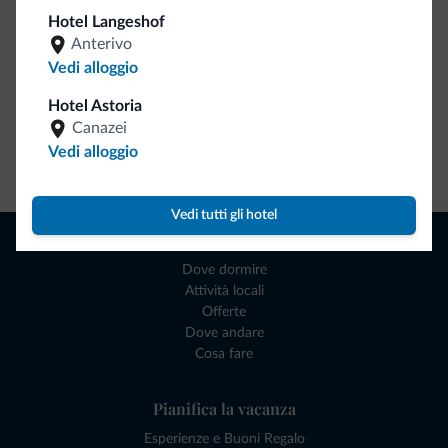
Hotel Langeshof
Anterivo
Vedi alloggio
Hotel Astoria
Canazei
Vedi alloggio
Vai allo shop
Vedi tutti gli hotel
Naviga
Dove dormire
Attività locali
Offerte
Dove andare
Cosa fare
Pianifica la vacanza
Esperienze e Buoni Regalo