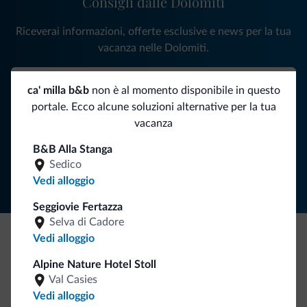
Consigli dalle Dolomiti
Riceverai informazioni, offerte esclusive e news per la tua
vacanza nelle Dolomiti.
ca' milla b&b
non è al momento disponibile in questo
ISCRIVITI ALLA NEWSLETTER
portale. Ecco alcune soluzioni alternative per la tua
vacanza
Segui Dolomiti.it
B&B Alla Stanga
Sedico
Vedi alloggio
Seggiovie Fertazza
Selva di Cadore
Vedi alloggio
Be Original, scopri la nuova collezione
Alpine Nature Hotel Stoll
Ce l'avete chiesto in tanti. Ecco la nuova collezione firmata
Val Casies
Dolomiti.it!
Vedi alloggio