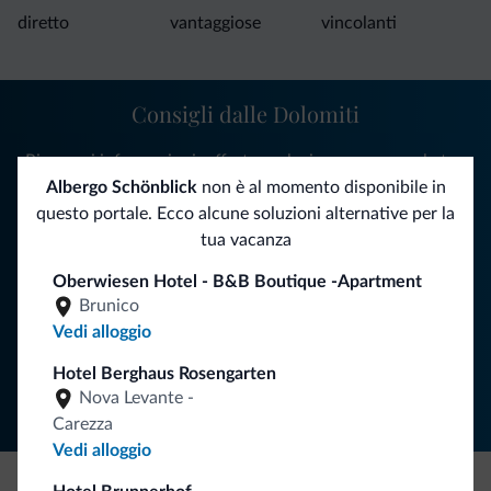
diretto
vantaggiose
vincolanti
Consigli dalle Dolomiti
Riceverai informazioni, offerte esclusive e news per la tua
vacanza nelle Dolomiti.
Albergo Schönblick
non è al momento disponibile in
questo portale. Ecco alcune soluzioni alternative per la
tua vacanza
ISCRIVITI ALLA NEWSLETTER
Oberwiesen Hotel - B&B Boutique -Apartment
Brunico
Vedi alloggio
Segui Dolomiti.it
Hotel Berghaus Rosengarten
Nova Levante -
Carezza
Vedi alloggio