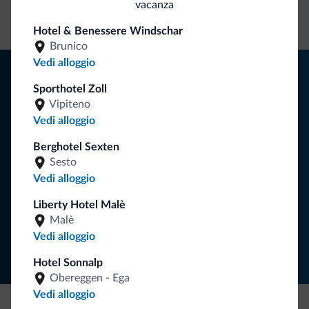
vacanza
diretto
vantaggiose
vincolanti
Hotel & Benessere Windschar
Brunico
Vedi alloggio
Consigli dalle Dolomiti
Sporthotel Zoll
Riceverai informazioni, offerte esclusive e news per la tua
Vipiteno
vacanza nelle Dolomiti.
Vedi alloggio
Berghotel Sexten
Sesto
ISCRIVITI ALLA NEWSLETTER
Vedi alloggio
Liberty Hotel Malè
Segui Dolomiti.it
Malè
Vedi alloggio
Hotel Sonnalp
Obereggen - Ega
Vedi alloggio