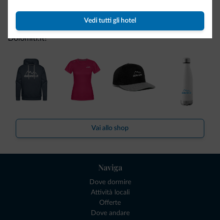
Be Original, scopri la nuova collezione
Vedi tutti gli hotel
Ce l'avete chiesto in tanti. Ecco la nuova collezione firmata
Dolomiti.it!
Vai allo shop
Naviga
Dove dormire
Attività locali
Offerte
Dove andare