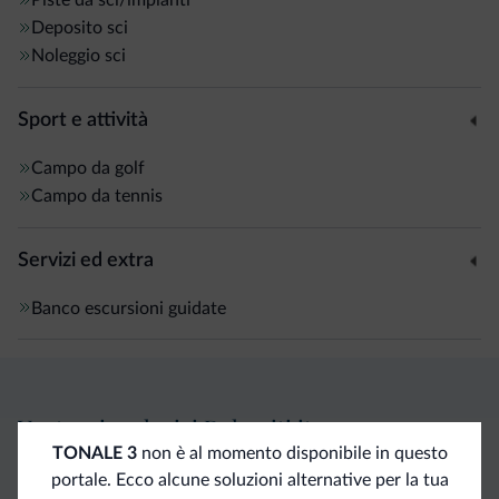
Deposito sci
Noleggio sci
Sport e attività
Campo da golf
Campo da tennis
Servizi ed extra
Banco escursioni guidate
Vantaggi esclusivi Dolomiti.it
TONALE 3
non è al momento disponibile in questo
portale. Ecco alcune soluzioni alternative per la tua
Contatto
Tariffe
Richieste non