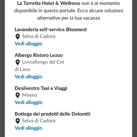
La Torretta Hotel & Wellness
non è al momento
Itinerari jogging
disponibile in questo portale. Ecco alcune soluzioni
Maneggio/Equitazione
alternative per la tua vacanza
Percorsi trekking
Pesca
5 km
Lavanderia self-service Bloomest
Rafting
Selva di Cadore
Tiro con l'arco
<500 m
Vedi alloggio
Albergo Ristoro Lezuo
Servizi generali
Livinallongo del Col
di Lana
Bancomat/ATM
<500 m
Vedi alloggio
Ascensori
Desilvestro Taxi e Viaggi
Cassetta di sicurezza
Moena
Staff multilingua
Vedi alloggio
Italiano
Inglese
Bottega dei prodotti delle Dolomiti
Quotidiano gratuito nella hall
Selva di Cadore
Camere comunicanti
Vedi alloggio
Corridoi interni