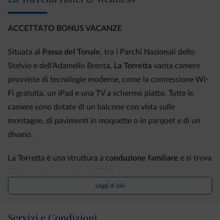
ACCETTATO BONUS VACANZE
Situata al
Passo del Tonale
, tra i Parchi Nazionali dello
Stelvio e dell'Adamello Brenta,
La Torretta
vanta camere
provviste di tecnologie moderne, come la connessione Wi-
Fi gratuita, un iPad e una TV a schermo piatto. Tutte le
camere sono dotate di un balcone con vista sulle
montagne, di pavimenti in moquette o in parquet e di un
divano.
La Torretta è una struttura a
conduzione familiare
e si trova
di fronte alle
piste da sci di Valena
.
Leggi di più
A
colazione
potrete gustare una vasta gamma di prodotti
alimentari, tra cui torte, diversi tipi di cereali e salumi e
Servizi e Condizioni