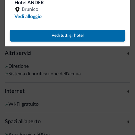
Hotel ANDER
Aree pubbliche non fumatori
Brunico
Quotidiani
Vedi alloggio
Struttura non fumatori
Wi-Fi in camera
Motociclisti benvenuti
Vedi tutti gli hotel
Altri servizi
Direzione
Sistema di purificazione dell'acqua
Internet
Wi-Fi gratuito
Spazi all'aperto
Area Picnic
<500 m