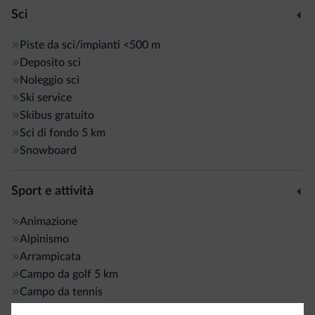
Sci
Piste da sci/impianti
<500 m
Deposito sci
Noleggio sci
Ski service
Skibus gratuito
Sci di fondo
5 km
Snowboard
Sport e attività
Animazione
Alpinismo
Arrampicata
Campo da golf
5 km
Campo da tennis
Itinerari a piedi