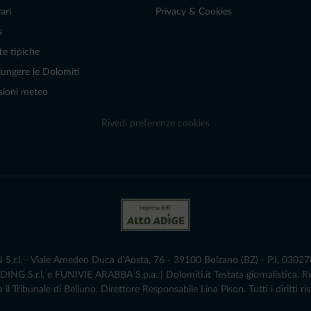
ari
Privacy & Cookies
s
te tipiche
ungere le Dolomiti
sioni meteo
Rivedi preferenze cookies
r.l. - Viale Amedeo Duca d'Aosta, 76 - 39100 Bolzano (BZ) - P.I. 0302786
G S.r.l. e FUNIVIE ARABBA S.p.a. | Dolomiti.it Testata giornalistica. 
 il Tribunale di Belluno.­ Direttore Responsabile Lina Pison. Tutti i diritti ris