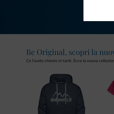
Be Original, scopri la nuo
Ce l'avete chiesto in tanti. Ecco la nuova collezio