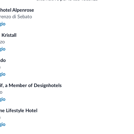
Serv
Sci
hotel Alpenrose
renzo di Sebato
Cas
gio
Kristall
zo
i.it
gio
ldo
a
Tariffe vantaggiose
gio
if, a Member of Designhotels
o
gio
Consigli dalle Dolom
ine Lifestyle Hotel
a
gio
Riceverai informazioni, offerte esclusiv