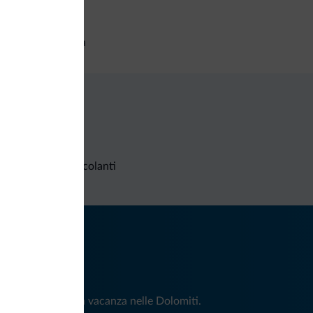
izi generali
setta di sicurezza
Richieste non vincolanti
iti
e e news per la tua vacanza nelle Dolomiti.