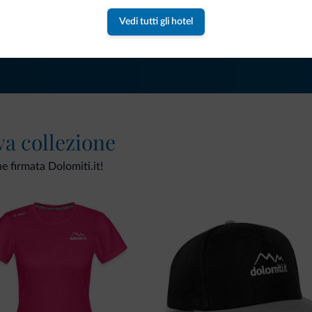
Vedi tutti gli hotel
va collezione
ne firmata Dolomiti.it!