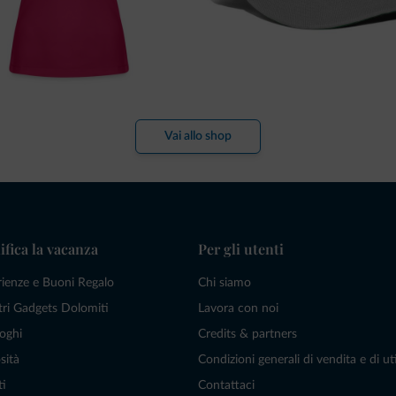
Vai allo shop
ifica la vacanza
Per gli utenti
rienze e Buoni Regalo
Chi siamo
tri Gadgets Dolomiti
Lavora con noi
oghi
Credits & partners
sità
Condizioni generali di vendita e di uti
ti
Contattaci