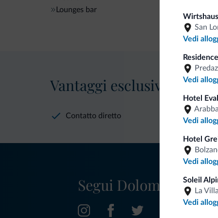
Lounges bar
Wirtshaus
San Lo
Vedi allog
Residence 
Predaz
Vantaggi esclusivi Dolomit
Vedi allog
Hotel Eva
Arabb
Contatto diretto
Vedi allog
Hotel Gre
Bolzan
Vedi allog
Segui Dolomiti.it
Soleil Alp
La Vill
Vedi allog