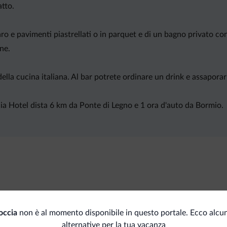
atto.
ro e pavimenti piastrellati o in parquet e di un bagno privato con 
ne.
i della cucina italiana. Al bar potrete ordinare un drink e assapora
ia Hotel dista 6 km da Ponte di Legno e 1 ora d'auto da Bormio.
Accessibilità
Pis
Dep
occia
non è al momento disponibile in questo portale. Ecco alcun
Senza barriere architettoniche
alternative per la tua vacanza