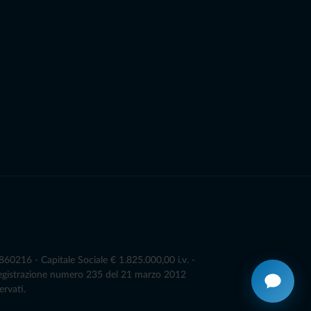
0216 - Capitale Sociale € 1.825.000,00 i.v. -
Registrazione numero 235 del 21 marzo 2012
ervati.