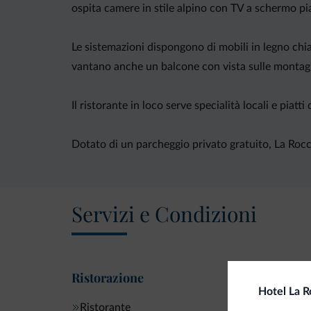
ospita camere in stile alpino con TV a schermo pi
Le sistemazioni dispongono di mobili in legno chia
vantano anche un balcone con vista sulle montag
Il ristorante in loco serve specialità locali e piatt
Dotato di un parcheggio privato gratuito, La Rocc
Servizi e Condizioni
Ristorazione
Hotel La R
Ristorante