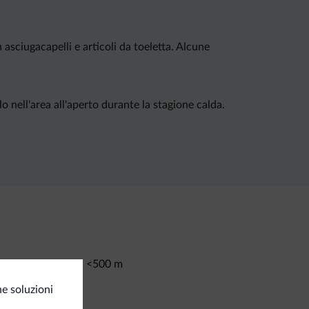
asciugacapelli e articoli da toeletta. Alcune
rlo nell'area all'aperto durante la stagione calda.
<500 m
te da sci/impianti
osito sci
e soluzioni