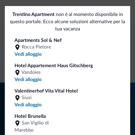
Banco escursioni guidate
Trentino Apartment
non è al momento disponibile in
questo portale. Ecco alcune soluzioni alternative per la
tua vacanza
Vantaggi esclusivi Dolomiti.it
Apartments Sol & Nef
Rocca Pietore
Vedi alloggio
Contatto
Tariffe
Richieste non
Hotel Appartement Haus Gitschberg
diretto
vantaggiose
vincolanti
Vandoies
Vedi alloggio
Consigli dalle Dolomiti
Valentinerhof Vita Vital Hotel
Siusi
Vedi alloggio
Riceverai informazioni, offerte esclusive e news per la tua
vacanza nelle Dolomiti.
Hotel Brunella
San Vigilio di
Marebbe