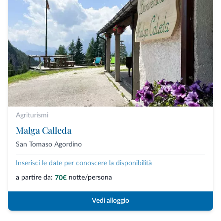
Agriturismi
Malga Calleda
San Tomaso Agordino
Inserisci le date per conoscere la disponibilità
a partire da:
notte/persona
70€
Vedi alloggio