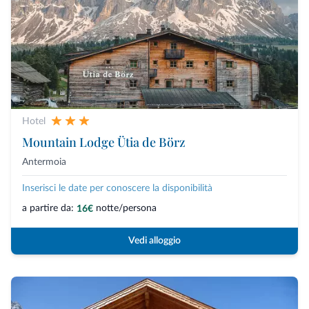
Hotel
Mountain Lodge Ütia de Börz
Antermoia
Inserisci le date per conoscere la disponibilità
a partire da:
notte/persona
16€
Vedi alloggio