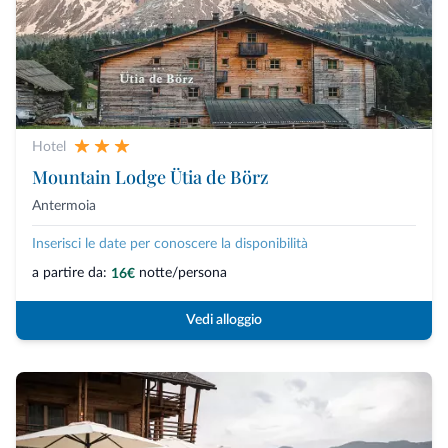
Hotel
Mountain Lodge Ütia de Börz
Antermoia
Inserisci le date per conoscere la disponibilità
a partire da:
notte/persona
16€
Vedi alloggio