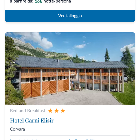
a partire da:
notte/persona
16€
Vedi alloggio
Bed and Breakfast
Hotel Garni Elisir
Corvara