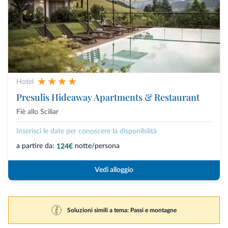
Hotel
Presulis Hideaway Apartments & Restaurant
Fiè allo Sciliar
Inserisci le date per conoscere la disponibilità
a partire da:
notte/persona
124€
Vedi alloggio
Soluzioni simili a tema: Passi e montagne