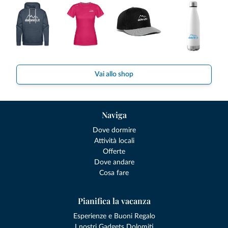
Vai allo shop
Naviga
Dove dormire
Attività locali
Offerte
Dove andare
Cosa fare
Pianifica la vacanza
Esperienze e Buoni Regalo
I nostri Gadgets Dolomiti