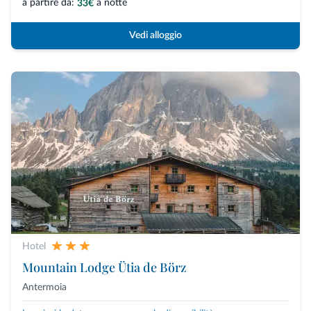
a partire da:
a notte
33€
Vedi alloggio
Hotel
Mountain Lodge Ütia de Börz
Antermoia