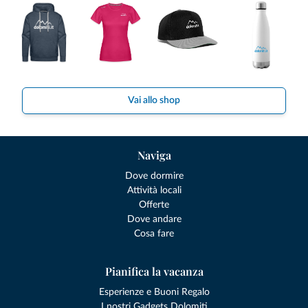
Vai allo shop
Naviga
Dove dormire
Attività locali
Offerte
Dove andare
Cosa fare
Pianifica la vacanza
Esperienze e Buoni Regalo
I nostri Gadgets Dolomiti