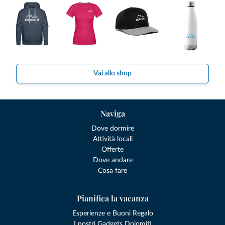
Vai allo shop
Naviga
Dove dormire
Attività locali
Offerte
Dove andare
Cosa fare
Pianifica la vacanza
Esperienze e Buoni Regalo
I nostri Gadgets Dolomiti