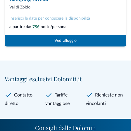
Val di Zoldo
Inserisci le date per conoscere la disponibilità
a partire da:
notte/persona
75€
Vedi alloggio
Vantaggi esclusivi Dolomiti.it
Contatto
Tariffe
Richieste non
diretto
vantaggiose
vincolanti
Consigli dalle Dolomiti