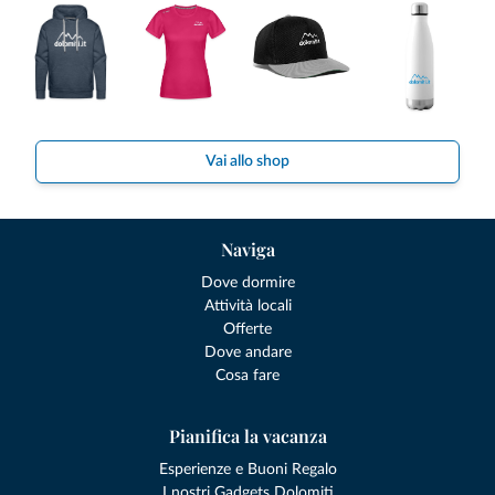
Vai allo shop
Naviga
Dove dormire
Attività locali
Offerte
Dove andare
Cosa fare
Pianifica la vacanza
Esperienze e Buoni Regalo
I nostri Gadgets Dolomiti