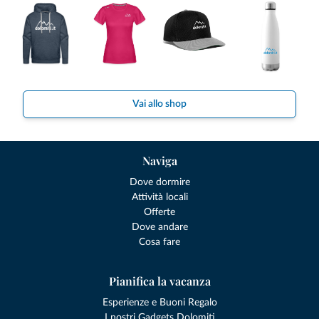
Vai allo shop
Naviga
Dove dormire
Attività locali
Offerte
Dove andare
Cosa fare
Pianifica la vacanza
Esperienze e Buoni Regalo
I nostri Gadgets Dolomiti