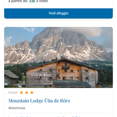
a partire da:
a notte
33€
Vedi alloggio
Hotel
Mountain Lodge Ütia de Börz
Antermoia