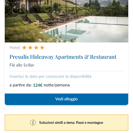
Hotel
Presulis Hideaway Apartments & Restaurant
Fiè allo Sciliar
Inserisci le date per conoscere la disponibilità
a partire da:
notte/persona
124€
Vedi alloggio
Soluzioni simili a tema: Passi e montagne