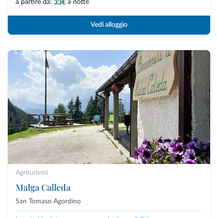
a partire da:
a notte
33€
Vedi alloggio
Agriturismi
Malga Calleda
San Tomaso Agordino