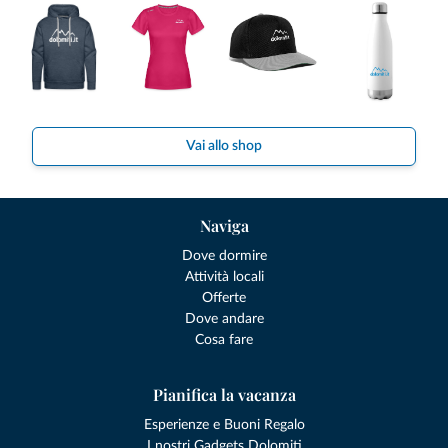
Vai allo shop
Naviga
Dove dormire
Attività locali
Offerte
Dove andare
Cosa fare
Pianifica la vacanza
Esperienze e Buoni Regalo
I nostri Gadgets Dolomiti