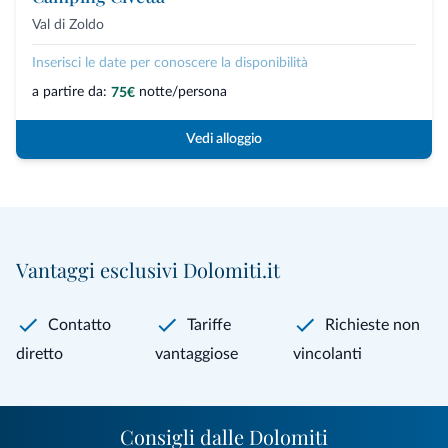
Val di Zoldo
Inserisci le date per conoscere la disponibilità
a partire da:
notte/persona
75€
Vedi alloggio
Vantaggi esclusivi Dolomiti.it
Contatto
Tariffe
Richieste non
diretto
vantaggiose
vincolanti
Consigli dalle Dolomiti