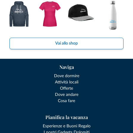
Vai allo shop
Naviga
Dove dormire
Attività locali
Offerte
Dove andare
Cosa fare
Pianifica la vacanza
Esperienze e Buoni Regalo
I nostri Gadgets Dolomiti