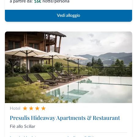
a partire da:
notte/persona
16€
Vedi alloggio
Hotel
Presulis Hideaway Apartments & Restaurant
Fiè allo Sciliar