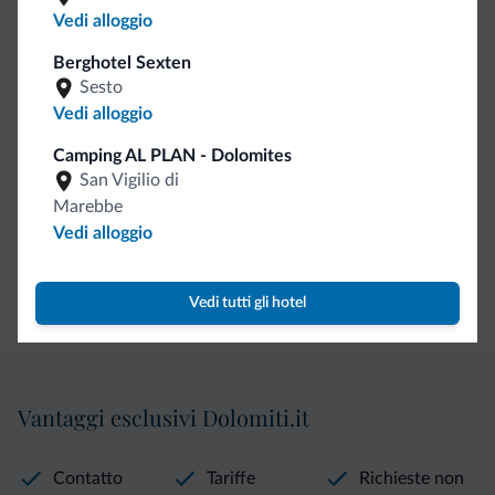
Area Picnic
1 km
Vedi alloggio
Berghotel Sexten
Accoglienza e reception
Sesto
Vedi alloggio
Reception aperta 24 h
Camping AL PLAN - Dolomites
San Vigilio di
Pagamenti
Marebbe
Vedi alloggio
Assegno
Bonifico
Carta di credito
Vedi tutti gli hotel
Vantaggi esclusivi Dolomiti.it
Contatto
Tariffe
Richieste non