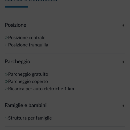
Servizi inclusi nel prezzo: Wi-Fi,
posto auto nel garage
sotterraneo
, skibus, biancheria da letto e asciugamani,
Posizione
deposito sci con scalda scarponi ed entrata libera alle
piscine esterna ed interna di Ortisei.
Posizione centrale
Posizione tranquilla
Parcheggio
Parcheggio gratuito
Parcheggio coperto
Ricarica per auto elettriche
1 km
Famiglie e bambini
Struttura per famiglie