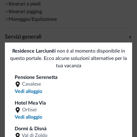
Itinerari a piedi
Itinerari jogging
Maneggio/Equitazione
Servizi generali
Bancomat/ATM
<500 m
Residence Larciunëi
non è al momento disponibile in
Staff multilingua
questo portale. Ecco alcune soluzioni alternative per la
Italiano
tua vacanza
Inglese
Pensione Serenetta
Tedesco
Cavalese
Vedi alloggio
Internet
Hotel Mea Via
Ortisei
Wi-Fi gratuito
Vedi alloggio
Dormì & Disnà
Spazi all'aperto
Val di Zoldo