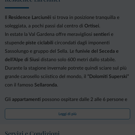
Il
Residence Larciunëi
si trova in posizione tranquilla e
soleggiata, a pochi passi dal centro di
Ortisei
.
In estate la Val Gardena offre meravigliosi
sentieri
e
stupende
piste ciclabili
circondati dagli imponenti
Sassolungo e gruppo del Sella. Le
funivie del Seceda e
dell’Alpe di Siusi
distano solo 600 metri dallo stabile.
Durante la stagione invernale potrete quindi sciare sul più
grande carosello sciistico del mondo, il
“Dolomiti Superski”
con il famoso
Sellaronda
.
Gli
appartamenti
possono ospitare dalle 2 alle 6 persone e
sono dotati di bagno con doccia, letto matrimoniale,
Leggi di più
soggiorno con angolo cucina ben fornita, servizio pane, TV
e prato con sedie a sdraio. Alcuni dispongono anche di
Servizi e Condizioni
balcone.