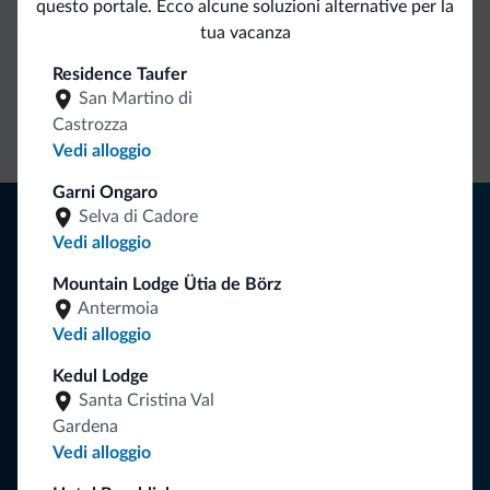
questo portale. Ecco alcune soluzioni alternative per la
Vantaggi esclusivi Dolomiti.it
tua vacanza
Residence Taufer
Contatto
Tariffe
Richieste non
San Martino di
Castrozza
diretto
vantaggiose
vincolanti
Vedi alloggio
Garni Ongaro
Consigli dalle Dolomiti
Selva di Cadore
Vedi alloggio
Riceverai informazioni, offerte esclusive e news per la tua
Mountain Lodge Ütia de Börz
vacanza nelle Dolomiti.
Antermoia
Vedi alloggio
Kedul Lodge
ISCRIVITI ALLA NEWSLETTER
Santa Cristina Val
Gardena
Segui Dolomiti.it
Vedi alloggio