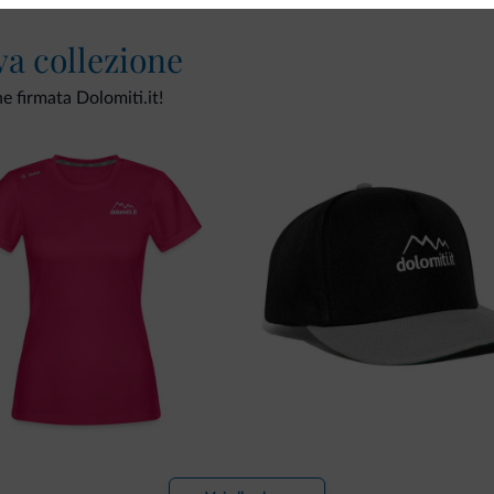
va collezione
ne firmata Dolomiti.it!