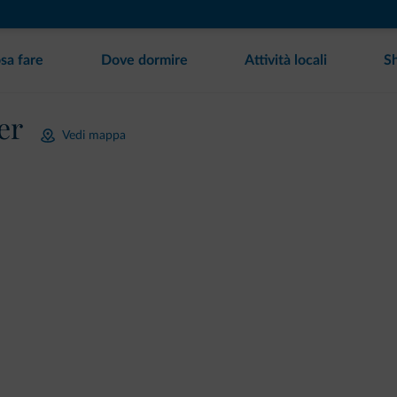
sa fare
Dove dormire
Attività locali
S
er
Vedi mappa