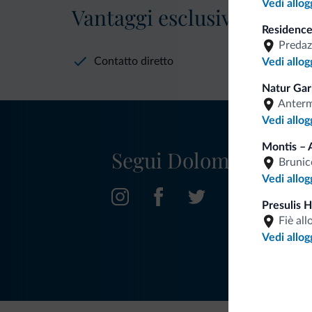
Vedi allog
Vantaggi esclusivi Dolomit
Residence
Predaz
Contatto diretto
Vedi allog
Natur Gar
Anter
Vedi allog
Montis – 
Segui Dolomiti.it
Brunic
Vedi allog
Presulis 
Fiè all
Vedi allog