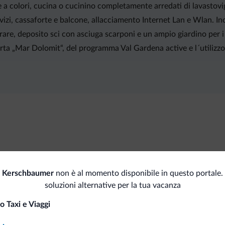
 colori, cucina o cucinino completamente arredati di lavastovigli
i, cassaforte e balcone, allacciamento Internet Lan e Wlan. Inolt
rare, deposito sci con asciuga scarponi e un ampio giardino per i b
rta „Mar Dolomit“, del programma Val Gardena active e l´utilizzo 
Servizi di pulizia
Pag
 Kerschbaumer
non è al momento disponibile in questo portale.
Servizio lavanderia
Car
soluzioni alternative per la tua vacanza
o Taxi e Viaggi
a