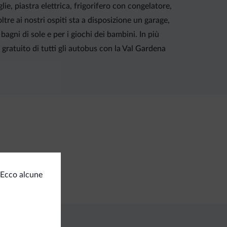
e, piastra elettrica, frigorifero con congelatore,
re ai nostri ospiti sta a disposizione un garage,
agni di sole e per i giochi dei bambini. In più
gratuito di tutti gli autobus con la Val Gardena
amenti
 Ecco alcune
ta di credito