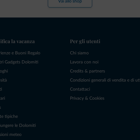
Vai allo shop
ifica la vacanza
Per gli utenti
rienze e Buoni Regalo
Chi siamo
tri Gadgets Dolomiti
Lavora con noi
oghi
Credits & partners
sità
Condizioni generali di vendita e di uti
ti
Contattaci
ari
Privacy & Cookies
s
te tipiche
ungere le Dolomiti
sioni meteo