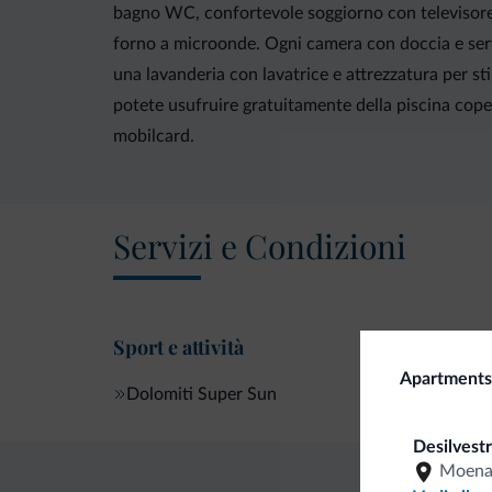
bagno WC, confortevole soggiorno con televisore a
forno a microonde. Ogni camera con doccia e serviz
una lavanderia con lavatrice e attrezzatura per sti
potete usufruire gratuitamente della piscina cope
mobilcard.
Servizi e Condizioni
Sport e attività
Apartments
Dolomiti Super Sun
Desilvestr
Moen