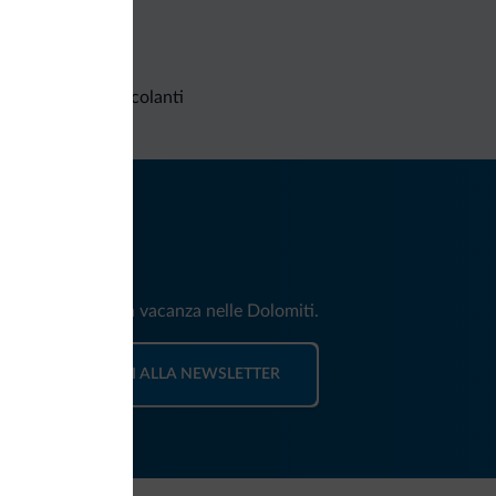
Richieste non vincolanti
iti
e e news per la tua vacanza nelle Dolomiti.
ISCRIVITI ALLA NEWSLETTER