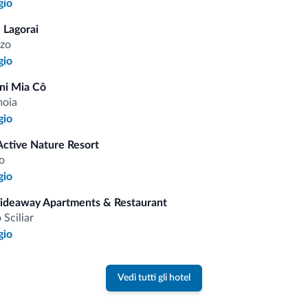
gio
i.it
 Lagorai
zo
Tariffe vantaggiose
gio
ni Mia Cô
moia
gio
Active Nature Resort
Consigli dalle Dolom
o
gio
Riceverai informazioni, offerte esclusiv
Hideaway Apartments & Restaurant
o Sciliar
gio
Vedi tutti gli hotel