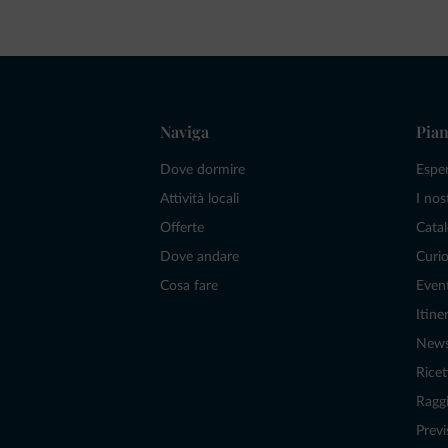
Naviga
Pian
Dove dormire
Espe
Attività locali
I nos
Offerte
Catal
Dove andare
Curio
Cosa fare
Even
Itiner
New
Ricet
Raggi
Previ