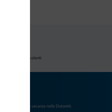
izi di pulizia
vizio lavanderia
Richieste non vincolanti
iti
e e news per la tua vacanza nelle Dolomiti.