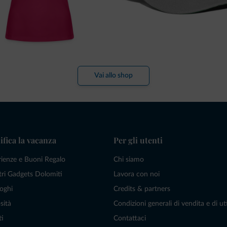
Vai allo shop
ifica la vacanza
Per gli utenti
rienze e Buoni Regalo
Chi siamo
tri Gadgets Dolomiti
Lavora con noi
oghi
Credits & partners
sità
Condizioni generali di vendita e di uti
ti
Contattaci