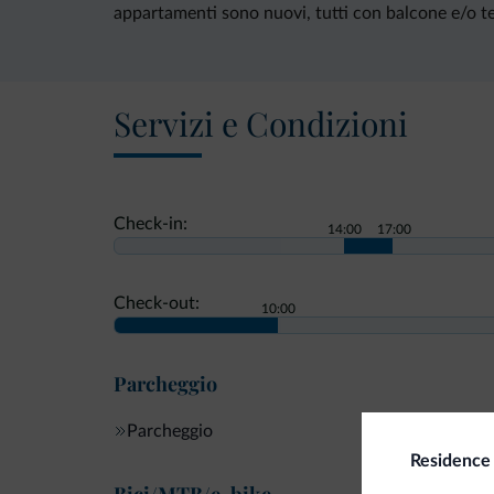
appartamenti sono nuovi, tutti con balcone e/o te
Servizi e Condizioni
Check-in:
14:00
17:00
Check-out:
10:00
Parcheggio
Parcheggio
Residence 
Bici/MTB/e-bike