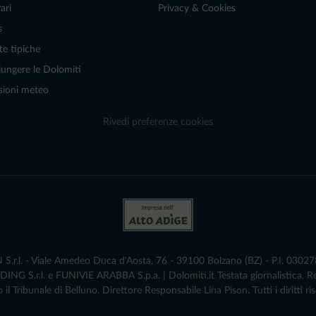
ari
Privacy & Cookies
s
te tipiche
ungere le Dolomiti
sioni meteo
Rivedi preferenze cookies
r.l. - Viale Amedeo Duca d'Aosta, 76 - 39100 Bolzano (BZ) - P.I. 0302786
G S.r.l. e FUNIVIE ARABBA S.p.a. | Dolomiti.it Testata giornalistica. 
 il Tribunale di Belluno.­ Direttore Responsabile Lina Pison. Tutti i diritti ris