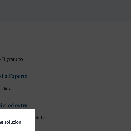
Fi gratuito
i all'aperto
ardino
izi ed extra
co escursioni guidate
e soluzioni