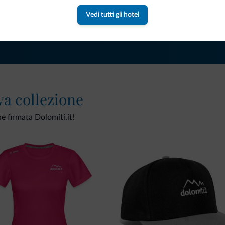
Vedi tutti gli hotel
va collezione
ne firmata Dolomiti.it!