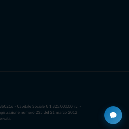
0216 - Capitale Sociale € 1.825.000,00 i.v. -
Registrazione numero 235 del 21 marzo 2012
ervati.