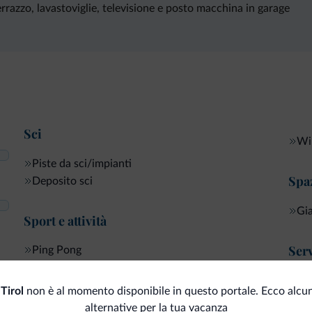
rrazzo, lavastoviglie, televisione e posto macchina in garage
Sci
Wi-
Piste da sci/impianti
Spaz
Deposito sci
Gi
Sport e attività
Serv
Ping Pong
Ban
Servizi generali
Tirol
non è al momento disponibile in questo portale. Ecco alcun
alternative per la tua vacanza