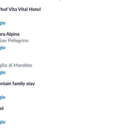
Serv
Struttura non fumatori
hof Vita Vital Hotel
Ser
Internet
gio
ora Alpina
San Pellegrino
i.it
gio
gilio di Marebbe
Tariffe vantaggiose
gio
ntain family stay
gio
Consigli dalle Dolom
ol
gio
Riceverai informazioni, offerte esclusiv