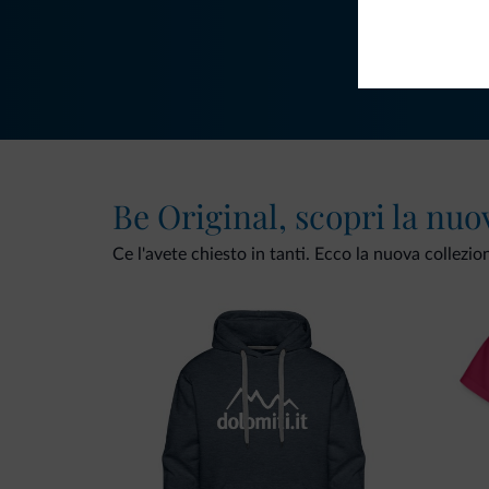
Be Original, scopri la nuo
Ce l'avete chiesto in tanti. Ecco la nuova collezio