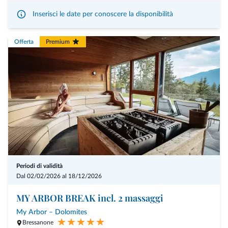
per la colazione, piccolo buffet di dolci nel pomeriggio e un menù
Inserisci le date per conoscere la disponibilità
gourmet di 4 portate la sera incluso.
Bruneck Kronplatz Card - Riceverete la Bruneck Kronplatz Card per
Offerta
Premium
l'uso gratuito di tutti i mezzi di trasporto pubblico durante il vostro
soggiorno.
Periodi di validità
Dal 02/02/2026 al 18/12/2026
MY ARBOR BREAK incl. 2 massaggi
My Arbor – Dolomites
Bressanone