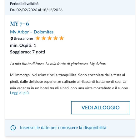
Periodi di validità
Dal 02/02/2026 al 18/12/2026
MY 7=6
My Arbor – Dolomites
Bressanone
min. Ospiti:
1
Soggiorno:
7 notti
La mia fonte di forza. La mia fonte di giovinezza. My Arbor.
Mi immergo. Nel relax e nella tranquillità. Sono coccolata dalla testa ai
piedi, dalle deliziose esperienze culinarie ai rilassanti trattamenti spa. La
mia vacanza in un hotel tra gli alberi, con una vista mozzafiato e il suono
Leggi di più
rilassante della natura che mi culla per addormentarmi, è un'esperienza
indimenticabile.
VEDI ALLOGGIO
L'esclusivo pacchetto di 7 notti al prezzo di 6 è un delizioso bonus che mi
permette di avere una notte in più tra le cime degli alberi.
Inserisci le date per conoscere la disponibilità