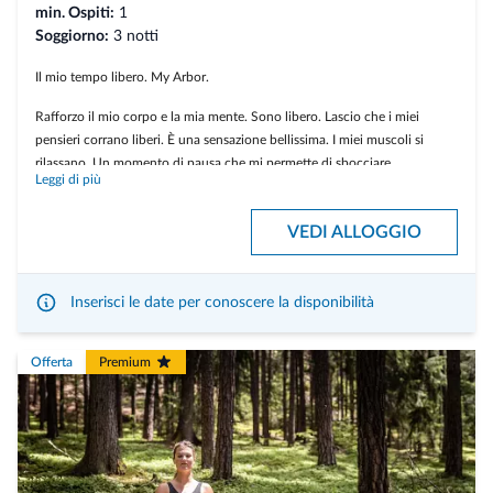
min. Ospiti:
1
Soggiorno:
3 notti
Il mio tempo libero. My Arbor.
Rafforzo il mio corpo e la mia mente. Sono libero. Lascio che i miei
pensieri corrano liberi. È una sensazione bellissima. I miei muscoli si
rilassano. Un momento di pausa che mi permette di sbocciare.
Leggi di più
Durante il mio soggiorno mi godo un massaggio rilassarmi e un
massaggio ricaricarmi.
VEDI ALLOGGIO
Inserisci le date per conoscere la disponibilità
Offerta
Premium