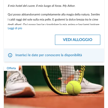
Il mio hotel del cuore. Il mio luogo di forza. My Arbor.
Qui posso abbandonarmi completamente alla magia della natura. Sentire
i caldi raggi del sole sulla mia pelle. E godermi la dolce brezza tra le cime
degli alberi. Qui posso lasciar ciondolare la mia anima e lasciarmi ispirare
Leggi di più
dall'energia positiva del bosco. Non vedo l'ora di assaggiare deliziose
specialità culinarie e di farmi coccolare.
VEDI ALLOGGIO
Se arrivo di domenica, ricevo una notte gratis.
Inserisci le date per conoscere la disponibilità
Offerta