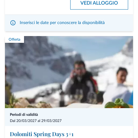
VEDI ALLOGGIO
scelta dalla carta tradizionale My Arbor (bevande escluse e a
pagamento - cena inclusa per prenotazioni con mezza pensione)
Accesso all'area benessere SPA Arboris di 2.500 m²:
Inserisci le date per conoscere la disponibilità
Area piscina con ampia piscina interna ed esterna, sauna tessile e
palestra
Offerta
Almeno 4 gettate di vapore al giorno
Programma sportivo durante tutto il giorno (pilates, yoga, ecc.)
Posto auto nel garage sotterraneo e all'aperto
Wi-fi gratuito in tutto l'albergo
My vacation: il concierge è sempre a disposizione per la
pianificazione individuale della vacanza (personal trainer, shopping
planner, visita guidata individuale presso il viticoltore, guida alpina,
allenamento di corsa, maestro di sci, escursioni in estate e in inverno
- su richiesta)
1 trattamento signature a persona
Periodi di validità
Rafforzare- 50 min
Dal 20/03/2027 al 29/03/2027
Una sera con abbinamento di 3 calici di vino a persona (vino bianco,
Dolomiti Spring Days 3+1
vino rosso, vino da dessert – disponibile anche una versione