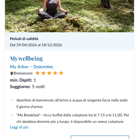
Periodi di validità
Dal 29/04/2026 al 18/12/2026
My wellbeing
My Arbor – Dolomites
Bressanone
min. Ospiti:
1
Soggiorno:
5 notti
Aperitivo di benvenuto all'arrivo e acqua di sorgente liscia nella suite
il giorno d'arrivo
"My Breakfast" - ricco buffet della colazione tra le 7.15 e le 11.00. Per
chi desidera dormire più a lungo, è disponibile un menù colazione
Leggi di più
alla carta tra le 11.00 e le 12.00
"My Dinner" al My Arbor: menù di 7 portate e a piatti alternativi