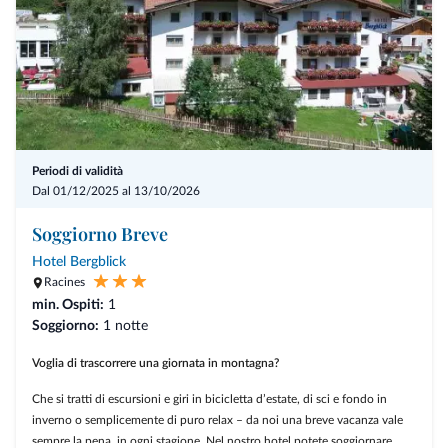
Acquisto skipass possibile dall'apertura dell'online shop.
Soggiorno valido dal 20.03.2027 per minimo 4 notti.
Per ottenere la giornata skipass in omaggio richiedeteci il voucher.
Periodi di validità
Dal 01/12/2025 al 13/10/2026
Soggiorno Breve
Hotel Bergblick
Racines
min. Ospiti:
1
Soggiorno:
1 notte
Voglia di trascorrere una giornata in montagna?
Che si tratti di escursioni e giri in bicicletta d’estate, di sci e fondo in
inverno o semplicemente di puro relax – da noi una breve vacanza vale
sempre la pena, in ogni stagione. Nel nostro hotel potete soggiornare