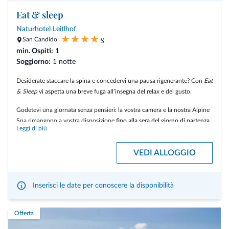
Eat & sleep
Sentire la terra - 50 min
Risollevarmi - 50 min
Naturhotel Leitlhof
s
San Candido
Un cuscino di cirmolo trovo nella mia suite,
il cui naturale profumo
min. Ospiti:
crea un’atmosfera rilassante e favorisce un sonno particolarmente
1
Soggiorno:
distensivo
1 notte
Un
nido outdoor privato
e accogliente, una volta durante il mio
Desiderate staccare la spina e concedervi una pausa rigenerante? Con
Eat
soggiorno – per momenti di quiete e relax immerso nella natura
& Sleep
vi aspetta una breve fuga all’insegna del relax e del gusto.
Godetevi una giornata senza pensieri: la vostra camera e la nostra Alpine
Spa rimangono a vostra disposizione
fino alla sera del giorno di partenza
,
Leggi di più
così potete vivere ogni momento con calma, senza fretta.
L’offerta include
VEDI ALLOGGIO
Soggiorno di 1 notte in mezza pensione
Accesso alla
Alpine Spa
fino alla sera del check-out
Inserisci le date per conoscere la disponibilità
Tutti i servizi inclusi del Naturhotel Leitlhof
Offerta
Prezzo “a partire da”, variabile in base al periodo