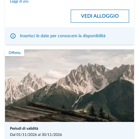
Leggi di più
alla carta tra le 11.00 e le 12.00
"My Dinner" al My Arbor: menù di 7 portate e a piatti alternativi
VEDI ALLOGGIO
scelta dalla carta tradizionale My Arbor (bevande escluse e a
pagamento - cena inclusa per prenotazioni con mezza pensione)
Accesso all'area benessere SPA Arboris di 2.500 m²:
Inserisci le date per conoscere la disponibilità
Area piscina con ampia piscina interna ed esterna, sauna tessile e
palestra
Offerta
Almeno 4 gettate di vapore al giorno
Programma sportivo durante tutto il giorno (pilates, yoga, ecc.)
Posto auto nel garage sotterraneo e all'aperto
Wi-fi gratuito in tutto l'albergo
My vacation: il concierge è sempre a disposizione per la
pianificazione individuale della vacanza (personal trainer, shopping
planner, visita guidata individuale presso il viticoltore, guida alpina,
allenamento di corsa, maestro di sci, escursioni in estate e in inverno
- su richiesta)
3 trattamenti signature a persona,
che portano corpo e mente in uno
Periodi di validità
stato di profondo relax:
Dal 01/11/2026 al 30/11/2026
Tranquillizzarmi - 80 min