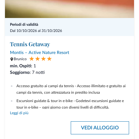
Periodi di validità
Dal 10/10/2026 al 31/10/2026
Tennis Getaway
Montis – Active Nature Resort
Brunico
min. Ospiti:
1
Soggiorno:
7 notti
Accesso gratuito ai campi da tennis - Accesso illimitato e gratuito ai
campi da tennis, con attrezzatura in prestito inclusa
Escursioni guidate & tour in e-bike - Godetevi escursioni guidate e
tour in e-bike – ogni giorno con diversi livelli di difficoltà.
Leggi di più
Biglietto per la cabinovia per il Plan de Corones - Per prenotazioni tra
il 1 ottobre e il 10 novembre 2026 riceverete ogni giorno una salita e
VEDI ALLOGGIO
discesa gratuita fino alla cima del Plan de Corones.
Servizi inclusi Montis - Mezza pensione compresa con ricco buffet