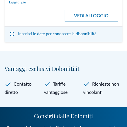
Leggi di più
anche per una sola notte
, senza alcun supplemento.
Godetevi tutti i comfort della nostra struttura, come la
piscina
e l’
area
VEDI ALLOGGIO
sauna
. Per le vostre avventure, mettiamo a disposizione
biciclette gratuite
oppure potete noleggiare una
e-bike
a soli
20,00 € al giorno
.
Inserisci le date per conoscere la disponibilità
Servizi inclusi
ActiveCard
Tutti i servizi inclusi del Bergblick
Vantaggi esclusivi Dolomiti.it
Contatto
Tariffe
Richieste non
diretto
vantaggiose
vincolanti
Consigli dalle Dolomiti