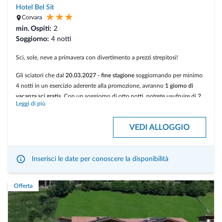
analcolica)
Hotel Bel Sit
Frizzante saluto di benvenuto nella suite con fragole al cioccolato
Corvara
min. Ospiti:
2
Soggiorno:
4 notti
Sci, sole, neve a primavera con divertimento a prezzi strepitosi!
Gli sciatori che dal
20.03.2027 - fine stagione
soggiornando per minimo
4 notti in un esercizio aderente alla promozione, avranno
1 giorno di
vacanza sci gratis
. Con un soggiorno di otto notti, potrete usufruire di
2
Leggi di più
giorni di sci gratuiti
.
Valgono le seguenti agevolazioni:
VEDI ALLOGGIO
Alloggio
: 4 pernottamenti al prezzo di 3 oppure 8 pernottamenti al
prezzo di 6.
Inserisci le date per conoscere la disponibilità
Skipass
: 4 giorni di skipass al prezzo di 3 oppure 8 giorni di skipass al
prezzo di 6.
Offerta
Scuole Sci Alta Badia
e
noleggio attrezzatura
(sci e snowbaord) a
prezzi speciali.
Condizioni: