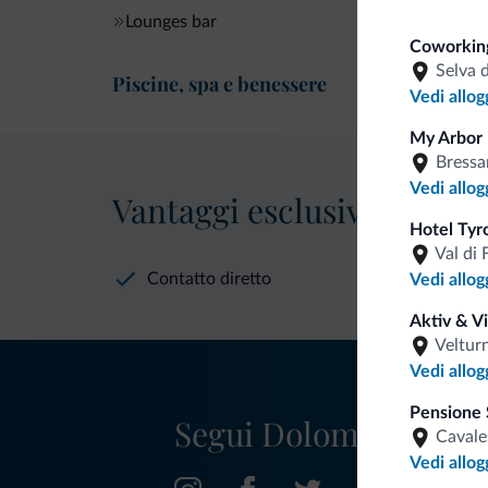
Lounges bar
Coworking
Selva 
Piscine, spa e benessere
Vedi allog
My Arbor 
Bress
Vedi allog
Vantaggi esclusivi Dolomit
Hotel Tyr
Val di 
Contatto diretto
Vedi allog
Aktiv & V
Veltur
Vedi allog
Pensione 
Segui Dolomiti.it
Cavale
Vedi allog