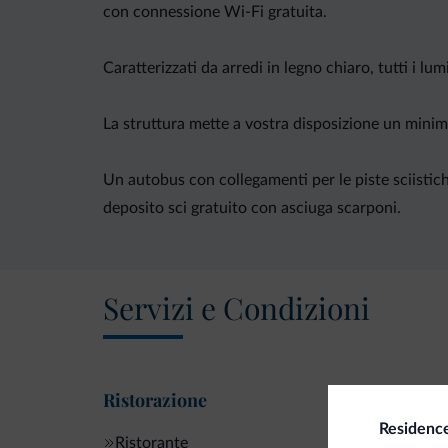
con connessione Wi-Fi gratuita.
Caratterizzati da arredi in legno chiaro, tutti i l
La struttura mette a vostra disposizione un minima
Un autobus con collegamenti per le piste sciistiche
deposito sci gratuito con asciuga scarponi.
Servizi e Condizioni
Ristorazione
Residence
Ristorante