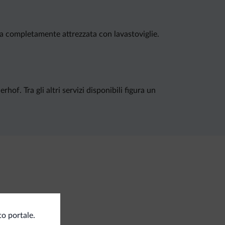
cina completamente attrezzata con lavastoviglie.
of. Tra gli altri servizi disponibili figura un
osito sci
o portale.