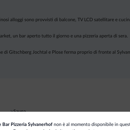
uminosi alloggi sono provvisti di balcone, TV LCD satellitare e cu
rket, un bar aperto tutto il giorno e una pizzeria aperta di sera.
 di Gitschberg Jochtal e Plose ferma proprio di fronte al Sylvanerh
Sauna
Dep
 Bar Pizzeria Sylvanerhof
non è al momento disponibile in quest
Animali