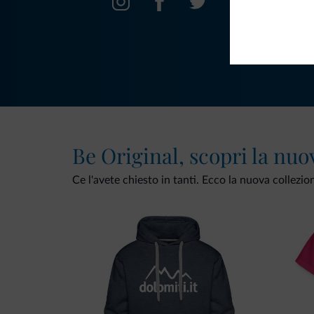
Be Original, scopri la nuo
Ce l'avete chiesto in tanti. Ecco la nuova collezio