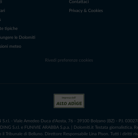
ti
Contattaci
ari
Privacy & Cookies
s
te tipiche
ungere le Dolomiti
sioni meteo
Rivedi preferenze cookies
r.l. - Viale Amedeo Duca d'Aosta, 76 - 39100 Bolzano (BZ) - P.I. 0302786
G S.r.l. e FUNIVIE ARABBA S.p.a. | Dolomiti.it Testata giornalistica. 
 il Tribunale di Belluno.­ Direttore Responsabile Lina Pison. Tutti i diritti ris