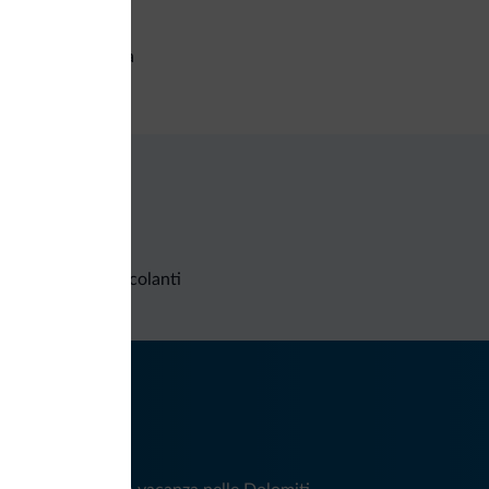
izi generali
setta di sicurezza
Richieste non vincolanti
iti