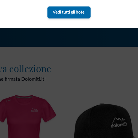
Riceverai informazioni, offerte esclusiv
Vedi tutti gli hotel
va collezione
ne firmata Dolomiti.it!