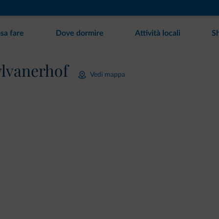
sa fare
Dove dormire
Attività locali
S
ylvanerhof
Vedi mappa