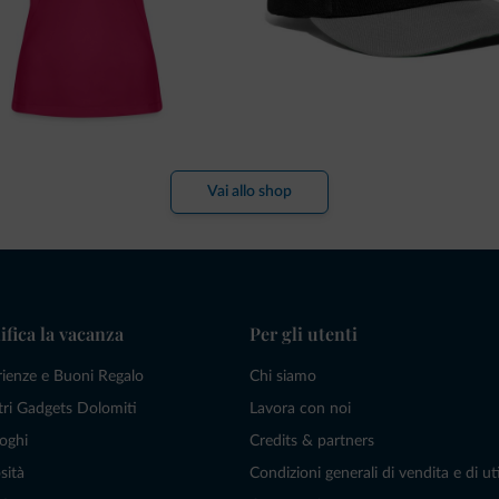
Vai allo shop
ifica la vacanza
Per gli utenti
rienze e Buoni Regalo
Chi siamo
tri Gadgets Dolomiti
Lavora con noi
oghi
Credits & partners
sità
Condizioni generali di vendita e di uti