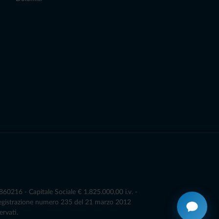
0216 - Capitale Sociale € 1.825.000,00 i.v. -
Registrazione numero 235 del 21 marzo 2012
ervati.