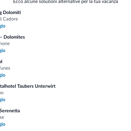
Serv
Ecco alcune soluzioni alternative per la tua vacanza
Animali ammessi
 Dolomiti
Cas
di Cadore
Sci
gio
– Dolomites
anone
gio
i.it
ol
Funes
Tariffe vantaggiose
gio
italhotel Taubers Unterwirt
no
gio
Serenetta
Consigli dalle Dolom
se
gio