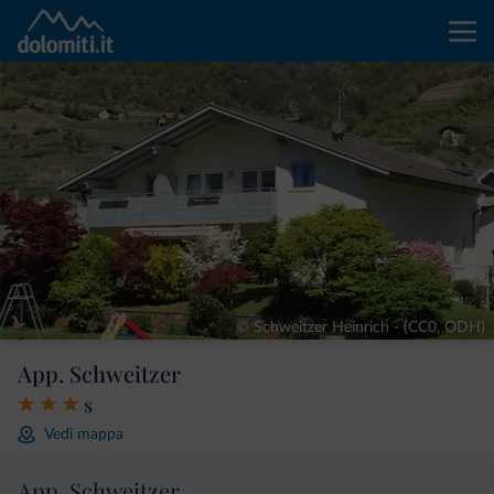
© Schweitzer Heinrich - (CC0, ODH)
App. Schweitzer
s
Vedi mappa
App. Schweitzer