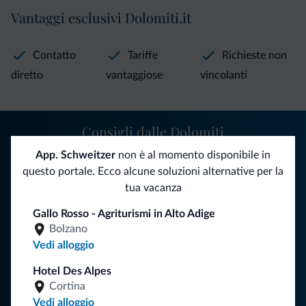
Vantaggi esclusivi Dolomiti.it
Contatto
Tariffe
Richieste non
diretto
vantaggiose
vincolanti
Consigli dalle Dolomiti
App. Schweitzer
non è al momento disponibile in
Riceverai informazioni, offerte esclusive e news per la tua
questo portale. Ecco alcune soluzioni alternative per la
vacanza nelle Dolomiti.
tua vacanza
Gallo Rosso - Agriturismi in Alto Adige
Bolzano
ISCRIVITI ALLA NEWSLETTER
Vedi alloggio
Hotel Des Alpes
Segui Dolomiti.it
Cortina
Vedi alloggio