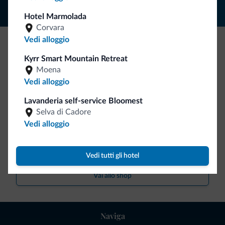
Hotel Marmolada
Corvara
Vedi alloggio
Be Original, scopri la nuova collezione
Kyrr Smart Mountain Retreat
Moena
Ce l'avete chiesto in tanti. Ecco la nuova collezione firmata
Vedi alloggio
Dolomiti.it!
Lavanderia self-service Bloomest
Selva di Cadore
Vedi alloggio
Vedi tutti gli hotel
Vai allo shop
Naviga