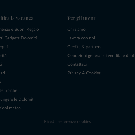
ifica la vacanza
Per gli utenti
rienze e Buoni Regalo
Chi siamo
tri Gadgets Dolomiti
Lavora con noi
oghi
Credits & partners
sità
Condizioni generali di vendita e di uti
ti
Contattaci
ari
Privacy & Cookies
s
te tipiche
ungere le Dolomiti
sioni meteo
Rivedi preferenze cookies