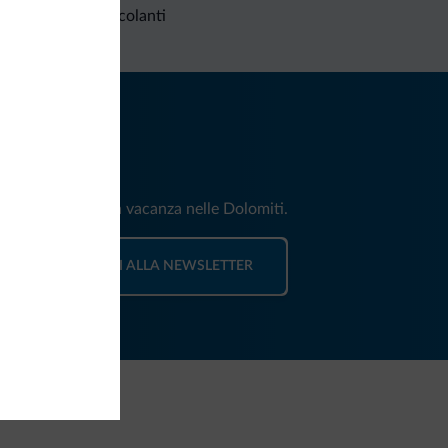
Richieste non vincolanti
iti
e e news per la tua vacanza nelle Dolomiti.
ISCRIVITI ALLA NEWSLETTER