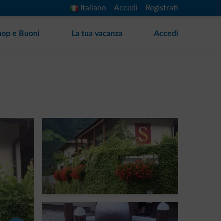
Italiano
Accedi
Registrati
hop e Buoni
La tua vacanza
Accedi