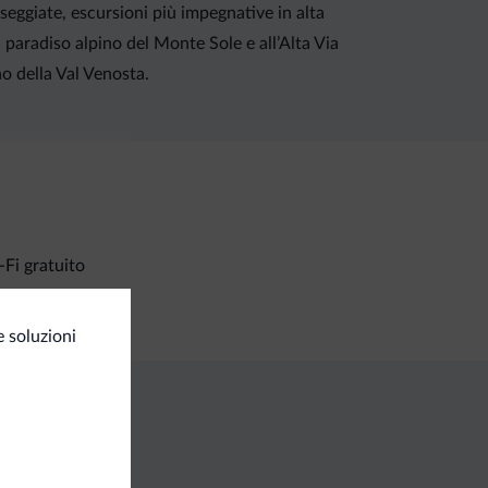
sseggiate, escursioni più impegnative in alta
l paradiso alpino del Monte Sole e all’Alta Via
o della Val Venosta.
Fi gratuito
 soluzioni