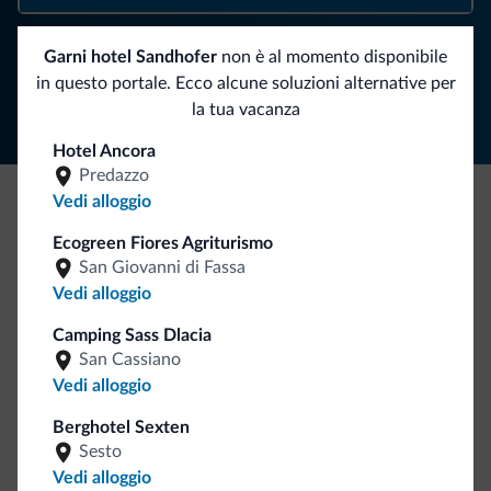
Garni hotel Sandhofer
non è al momento disponibile
Segui Dolomiti.it
in questo portale. Ecco alcune soluzioni alternative per
la tua vacanza
Hotel Ancora
Predazzo
Vedi alloggio
Be Original, scopri la nuova collezione
Ecogreen Fiores Agriturismo
Ce l'avete chiesto in tanti. Ecco la nuova collezione firmata
San Giovanni di Fassa
Dolomiti.it!
Vedi alloggio
Camping Sass Dlacia
San Cassiano
Vedi alloggio
Berghotel Sexten
Sesto
Vedi alloggio
Vai allo shop