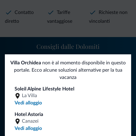
Contatto
Tariffe
Richieste non
diretto
vantaggiose
vincolanti
Consigli dalle Dolomiti
Riceverai informazioni, offerte esclusive e news per la tua
Villa Orchidea
non è al momento disponibile in questo
vacanza nelle Dolomiti.
portale. Ecco alcune soluzioni alternative per la tua
vacanza
Soleil Alpine Lifestyle Hotel
ISCRIVITI ALLA NEWSLETTER
La Villa
Vedi alloggio
Segui Dolomiti.it
Hotel Astoria
Canazei
Vedi alloggio