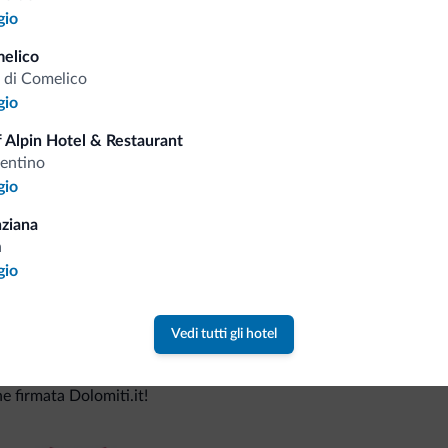
gio
elico
Consigli dalle Dolom
 di Comelico
gio
Riceverai informazioni, offerte esclusiv
 Alpin Hotel & Restaurant
rentino
gio
ziana
a
gio
Vedi tutti gli hotel
va collezione
ne firmata Dolomiti.it!