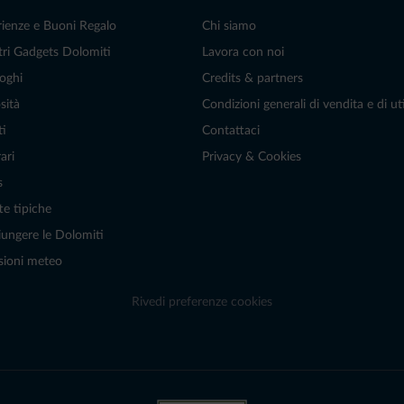
rienze e Buoni Regalo
Chi siamo
tri Gadgets Dolomiti
Lavora con noi
oghi
Credits & partners
sità
Condizioni generali di vendita e di uti
ti
Contattaci
ari
Privacy & Cookies
s
te tipiche
ungere le Dolomiti
sioni meteo
Rivedi preferenze cookies