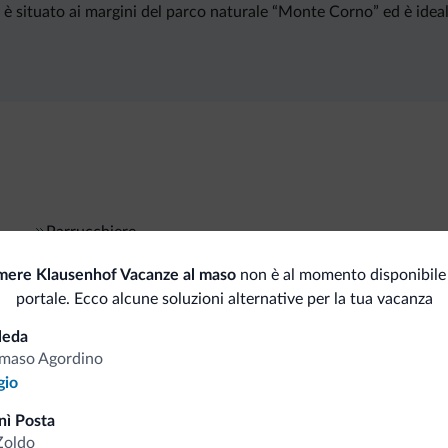
 è situato ai margini del parco naturale “Monte Corno” ed è ideale
Parrucchiere
amere Klausenhof Vacanze al maso
non è al momento disponibile
portale. Ecco alcune soluzioni alternative per la tua vacanza
i.it
leda
maso Agordino
gio
Tariffe vantaggiose
nì Posta
Zoldo