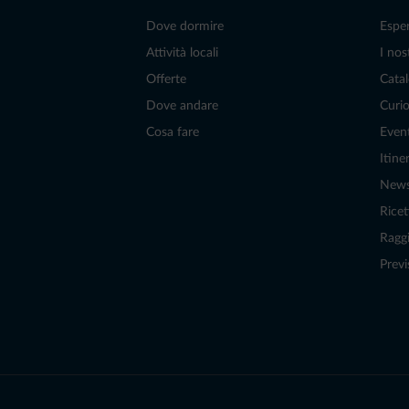
Dove dormire
Espe
Attività locali
I nos
Offerte
Catal
Dove andare
Curio
Cosa fare
Even
Itiner
New
Ricet
Raggi
Previ