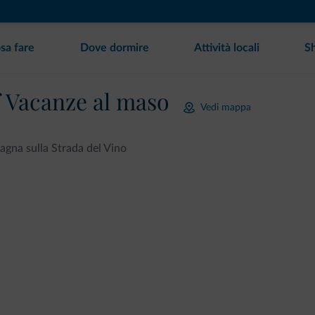
sa fare
Dove dormire
Attività locali
S
f Vacanze al maso
Vedi mappa
gna sulla Strada del Vino