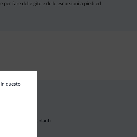
 per fare delle gite e delle escursioni a piedi ed
 in questo
Richieste non vincolanti