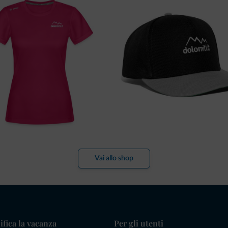
Vai allo shop
ifica la vacanza
Per gli utenti