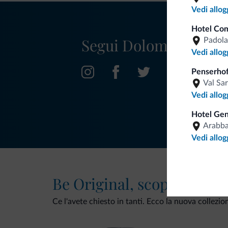
Vedi allog
Hotel Com
Segui Dolomiti.it
Padola
Vedi allog
Penserhof
Val Sa
Vedi allog
Hotel Gen
Arabb
Vedi allog
Be Original, scopri la nuo
Ce l'avete chiesto in tanti. Ecco la nuova collezio