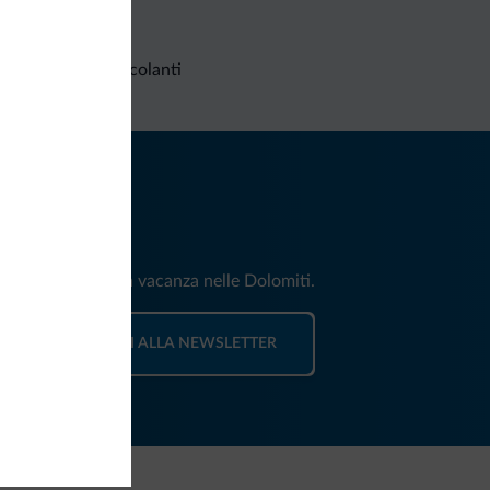
Richieste non vincolanti
iti
e e news per la tua vacanza nelle Dolomiti.
ISCRIVITI ALLA NEWSLETTER