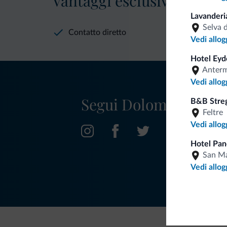
Vantaggi esclusivi Dolomit
Lavanderi
Selva 
Contatto diretto
Vedi allog
Hotel Eyd
Anter
Vedi allog
Segui Dolomiti.it
B&B Streg
Feltre
Vedi allog
Hotel Pan
San Ma
Vedi allog