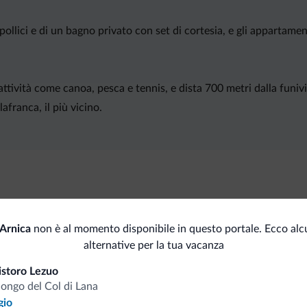
pollici e di un bagno privato con set di cortesia, e gli appartam
attività come canoa, pesca e tennis, e dista 700 metri dalla funi
afranca, il più vicino.
 Arnica
non è al momento disponibile in questo portale. Ecco alc
Senza barriere architettoniche
alternative per la tua vacanza
istoro Lezuo
longo del Col di Lana
gio