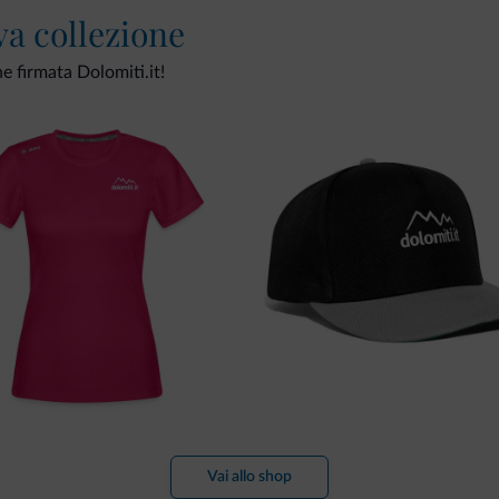
va collezione
ne firmata Dolomiti.it!
Vai allo shop