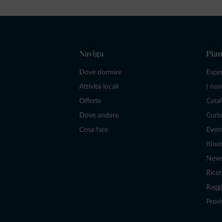
Naviga
Pian
Dove dormire
Espe
Attività locali
I nos
Offerte
Catal
Dove andare
Curio
Cosa fare
Even
Itiner
New
Ricet
Raggi
Previ