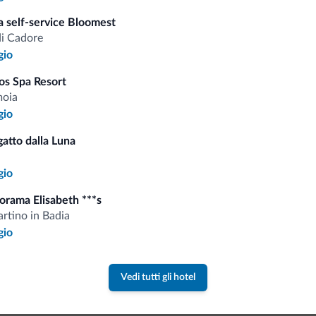
i.it
a self-service Bloomest
di Cadore
Tariffe vantaggiose
gio
os Spa Resort
moia
gio
Consigli dalle Dolom
atto dalla Luna
gio
Riceverai informazioni, offerte esclusiv
orama Elisabeth ***s
rtino in Badia
gio
Vedi tutti gli hotel