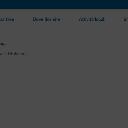
sa fare
Dove dormire
Attività locali
S
appa
la
Molveno