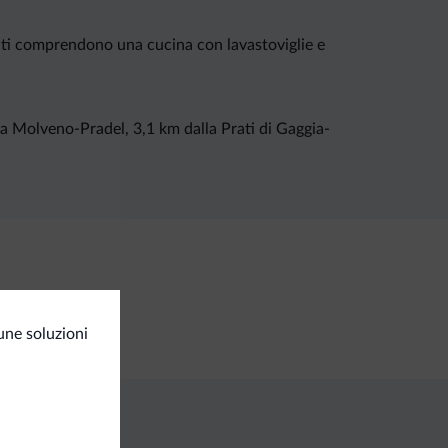
enti comprendono una cucina con lavastoviglie e
via Molveno-Pradel, 3,1 km dalla Prati di Gaggia-
une soluzioni