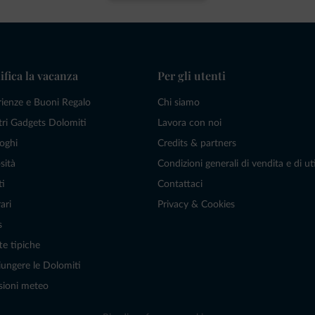
ifica la vacanza
Per gli utenti
rienze e Buoni Regalo
Chi siamo
tri Gadgets Dolomiti
Lavora con noi
oghi
Credits & partners
sità
Condizioni generali di vendita e di uti
ti
Contattaci
ari
Privacy & Cookies
s
te tipiche
ungere le Dolomiti
sioni meteo