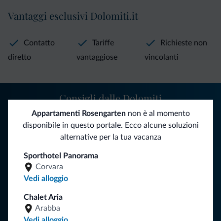
Vantaggi esclusivi Dolomiti.it
Contatto
Tariffe
Richieste non
diretto
vantaggiose
vincolanti
Consigli dalle Dolomiti
Appartamenti Rosengarten
non è al momento
Riceverai informazioni, offerte esclusive e news per la tua
disponibile in questo portale. Ecco alcune soluzioni
vacanza nelle Dolomiti.
alternative per la tua vacanza
Sporthotel Panorama
Corvara
ISCRIVITI ALLA NEWSLETTER
Vedi alloggio
Chalet Aria
Segui Dolomiti.it
Arabba
Vedi alloggio