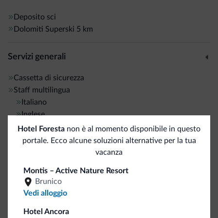
Deposito sci
Dolomiti Superski
5 km
Servizi generali
Cassetta di sicurezza
Staff multilingua
Italiano
Inglese
Tedesco
Hotel Foresta
non è al momento disponibile in questo
portale. Ecco alcune soluzioni alternative per la tua
vacanza
Business
Montis – Active Nature Resort
Sala congressi
Brunico
Vedi alloggio
Pagamenti
Hotel Ancora