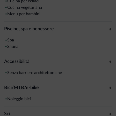
fronte alla fermata degli autobus per Trento.
Cucina per celiaci
Cucina vegetariana
Menu per bambini
Piscine, spa e benessere
Spa
Sauna
Accessibilità
Senza barriere architettoniche
Bici/MTB/e-bike
Noleggio bici
Sci