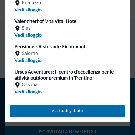
Predazzo
Carta di credito
Vedi alloggio
Valentinerhof Vita Vital Hotel
Siusi
Vantaggi esclusivi Dolomiti.it
Vedi alloggio
Pensione - Ristorante Fichtenhof
Salorno
Contatto
Tariffe
Richieste non
Vedi alloggio
diretto
vantaggiose
vincolanti
Ursus Adventures: il centro d'eccellenza per le
attività outdoor premium in Trentino
Ossana
Consigli dalle Dolomiti
Vedi alloggio
Riceverai informazioni, offerte esclusive e news per la tua
vacanza nelle Dolomiti.
Vedi tutti gli hotel
ISCRIVITI ALLA NEWSLETTER