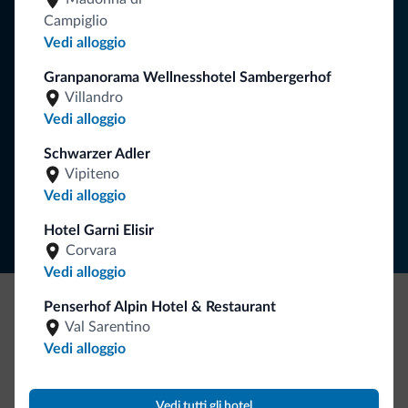
Campiglio
Riceverai informazioni, offerte esclusive e news per la tua
Vedi alloggio
vacanza nelle Dolomiti.
Granpanorama Wellnesshotel Sambergerhof
Villandro
Vedi alloggio
ISCRIVITI ALLA NEWSLETTER
Schwarzer Adler
Vipiteno
Segui Dolomiti.it
Vedi alloggio
Hotel Garni Elisir
Corvara
Vedi alloggio
Penserhof Alpin Hotel & Restaurant
Be Original, scopri la nuova collezione
Val Sarentino
Vedi alloggio
Ce l'avete chiesto in tanti. Ecco la nuova collezione firmata
Dolomiti.it!
Vedi tutti gli hotel