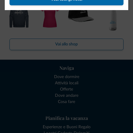
Vai allo shop
Naviga
Dove dormire
Attività locali
Offerte
Dove andare
Cosa fare
Pianifica la vacanza
Esperienze e Buoni Regalo