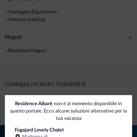
Maneggio/Equitazione
Percorsi trekking
Negozi
Boutiques/negozi
Vantaggi esclusivi Dolomiti.it
Contatto
Tariffe
Richieste non
Residence Albarè
non è al momento disponibile in
diretto
vantaggiose
vincolanti
questo portale. Ecco alcune soluzioni alternative per la
tua vacanza
Fogajard Lovely Chalet
Consigli dalle Dolomiti
Madonna di