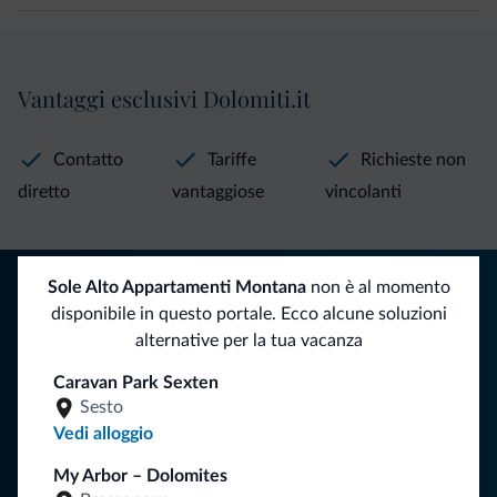
Vantaggi esclusivi Dolomiti.it
Contatto
Tariffe
Richieste non
diretto
vantaggiose
vincolanti
Consigli dalle Dolomiti
Sole Alto Appartamenti Montana
non è al momento
disponibile in questo portale. Ecco alcune soluzioni
Riceverai informazioni, offerte esclusive e news per la tua
alternative per la tua vacanza
vacanza nelle Dolomiti.
Caravan Park Sexten
Sesto
Vedi alloggio
ISCRIVITI ALLA NEWSLETTER
My Arbor – Dolomites