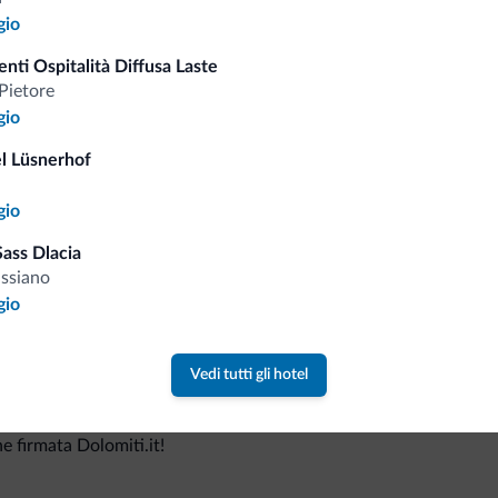
gio
nti Ospitalità Diffusa Laste
Consigli dalle Dolom
Pietore
gio
l Lüsnerhof
Riceverai informazioni, offerte esclusiv
gio
ass Dlacia
ssiano
gio
Vedi tutti gli hotel
va collezione
ne firmata Dolomiti.it!