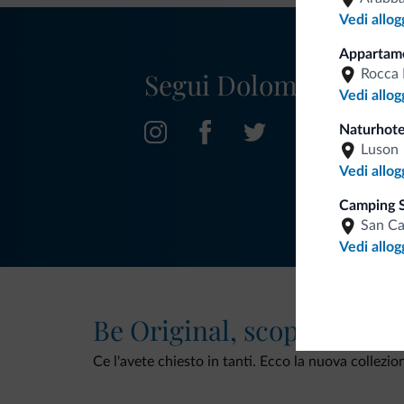
Vedi allog
Appartame
Segui Dolomiti.it
Rocca 
Vedi allog
Naturhote
Luson
Vedi allog
Camping S
San Ca
Vedi allog
Be Original, scopri la nuo
Ce l'avete chiesto in tanti. Ecco la nuova collezio