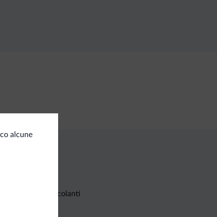
cco alcune
Richieste non vincolanti