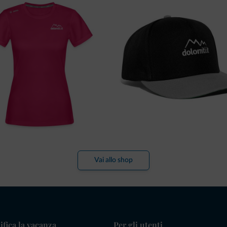
Vai allo shop
ifica la vacanza
Per gli utenti