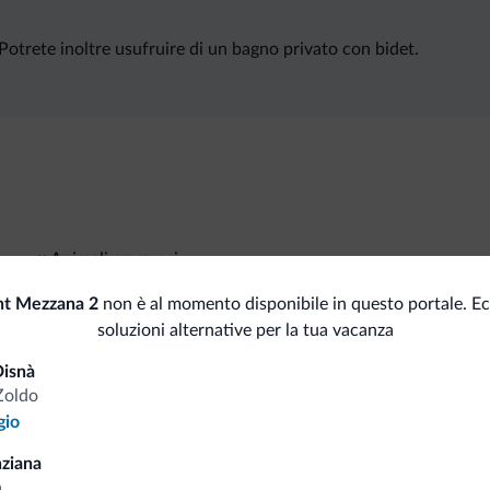
Potrete inoltre usufruire di un bagno privato con bidet.
Animali ammessi
t Mezzana 2
non è al momento disponibile in questo portale. E
soluzioni alternative per la tua vacanza
i.it
isnà
Zoldo
gio
Tariffe vantaggiose
ziana
a