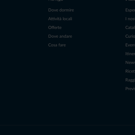
Dove dormire
Espe
Attività locali
I nos
Offerte
Catal
Dove andare
Curio
Cosa fare
Even
Itiner
New
Ricet
Raggi
Previ