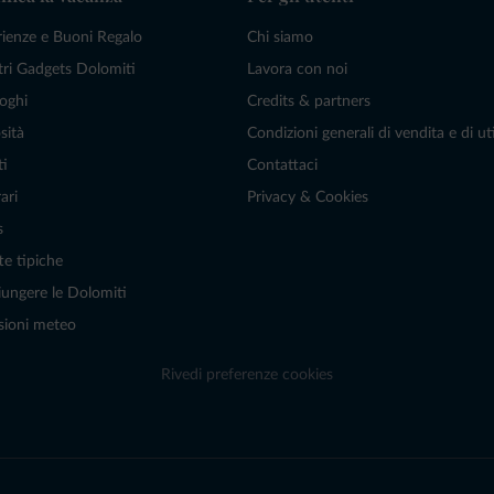
rienze e Buoni Regalo
Chi siamo
tri Gadgets Dolomiti
Lavora con noi
oghi
Credits & partners
sità
Condizioni generali di vendita e di uti
ti
Contattaci
ari
Privacy & Cookies
s
te tipiche
ungere le Dolomiti
sioni meteo
Rivedi preferenze cookies