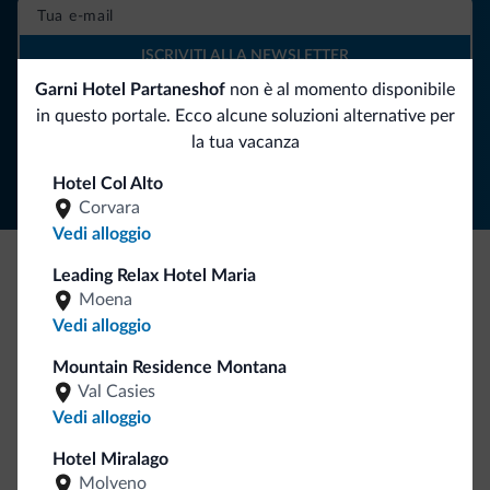
ISCRIVITI ALLA NEWSLETTER
Garni Hotel Partaneshof
non è al momento disponibile
in questo portale. Ecco alcune soluzioni alternative per
Segui Dolomiti.it
la tua vacanza
Hotel Col Alto
Corvara
Vedi alloggio
Leading Relax Hotel Maria
Be Original, scopri la nuova collezione
Moena
Vedi alloggio
Ce l'avete chiesto in tanti. Ecco la nuova collezione firmata
Dolomiti.it!
Mountain Residence Montana
Val Casies
Vedi alloggio
Hotel Miralago
Molveno