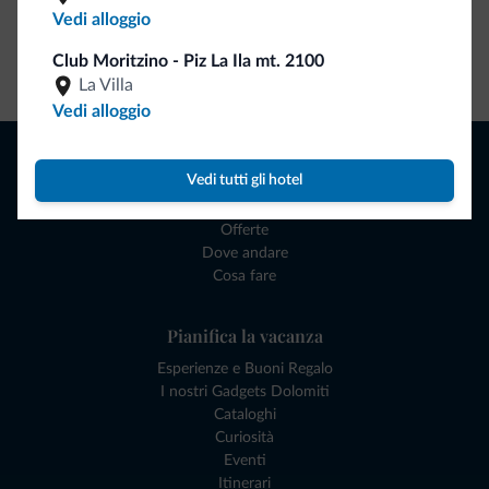
Vedi alloggio
Club Moritzino - Piz La Ila mt. 2100
Vai allo shop
La Villa
Vedi alloggio
Naviga
Vedi tutti gli hotel
Dove dormire
Attività locali
Offerte
Dove andare
Cosa fare
Pianifica la vacanza
Esperienze e Buoni Regalo
I nostri Gadgets Dolomiti
Cataloghi
Curiosità
Eventi
Itinerari