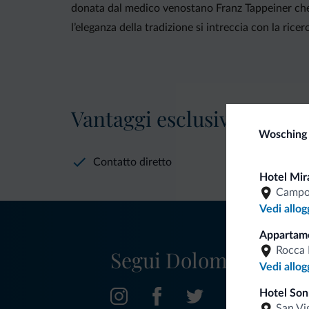
donata dal medico venostano Franz Tappeiner che p
l’eleganza della tradizione si intreccia con la rice
Vantaggi esclusivi Dolomit
Wosching 
Contatto diretto
Hotel Mir
Campo
Vedi allog
Appartame
Rocca 
Segui Dolomiti.it
Vedi allog
Hotel So
San Vi