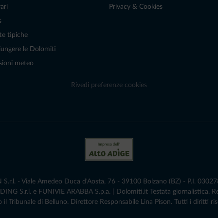
ari
Privacy & Cookies
s
te tipiche
ungere le Dolomiti
sioni meteo
Rivedi preferenze cookies
r.l. - Viale Amedeo Duca d'Aosta, 76 - 39100 Bolzano (BZ) - P.I. 0302786
G S.r.l. e FUNIVIE ARABBA S.p.a. | Dolomiti.it Testata giornalistica. 
 il Tribunale di Belluno.­ Direttore Responsabile Lina Pison. Tutti i diritti ris