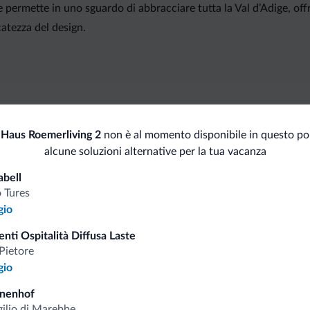
ermette in uno sguardo di abbracciare tutta la Val d’Adige, offr
rcatezza del design.
i.it
Haus Roemerliving 2
non è al momento disponibile in questo po
alcune soluzioni alternative per la tua vacanza
Tariffe vantaggiose
abell
 Tures
gio
nti Ospitalità Diffusa Laste
Pietore
Consigli dalle Dolom
gio
nnenhof
Riceverai informazioni, offerte esclusiv
gilio di Marebbe