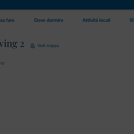
sa fare
Dove dormire
Attività locali
S
ving 2
Vedi mappa
no