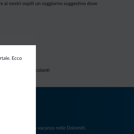
e ai nostri ospiti un soggiorno suggestivo dove
rtale. Ecco
Richieste non vincolanti
iti
e e news per la tua vacanza nelle Dolomiti.