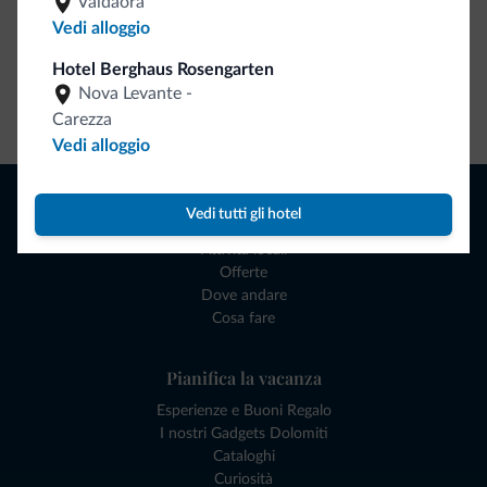
Valdaora
Vedi alloggio
Hotel Berghaus Rosengarten
Nova Levante -
Vai allo shop
Carezza
Vedi alloggio
Naviga
Vedi tutti gli hotel
Dove dormire
Attività locali
Offerte
Dove andare
Cosa fare
Pianifica la vacanza
Esperienze e Buoni Regalo
I nostri Gadgets Dolomiti
Cataloghi
Curiosità