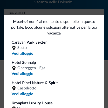
vacanza nelle Dolomiti.
Moarhof
non è al momento disponibile in questo
ISCRIVITI ALLA NEWSLETTER
portale. Ecco alcune soluzioni alternative per la tua
vacanza
Segui Dolomiti.it
Caravan Park Sexten
Sesto
Vedi alloggio
Hotel Sonnalp
Obereggen - Ega
Vedi alloggio
Be Original, scopri la nuova collezione
Ce l'avete chiesto in tanti. Ecco la nuova collezione firmata
Hotel Pinei Nature & Spirit
Dolomiti.it!
Castelrotto
Vedi alloggio
Kronplatz Luxury House