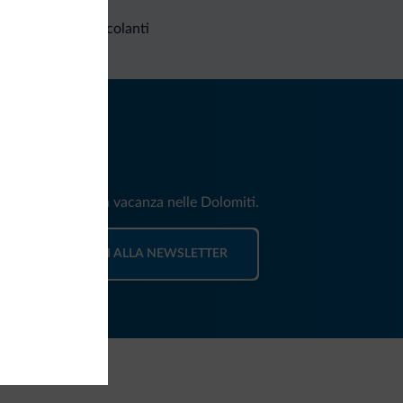
Richieste non vincolanti
iti
e e news per la tua vacanza nelle Dolomiti.
ISCRIVITI ALLA NEWSLETTER