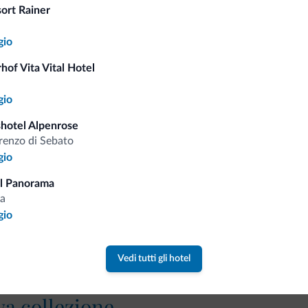
sort Rainer
Tariffe vantaggiose
gio
hof Vita Vital Hotel
gio
Consigli dalle Dolom
hotel Alpenrose
renzo di Sebato
Riceverai informazioni, offerte esclusiv
gio
l Panorama
a
gio
Vedi tutti gli hotel
va collezione