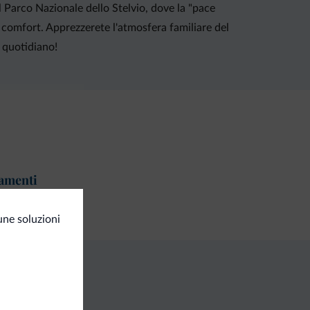
l Parco Nazionale dello Stelvio, dove la "pace
, comfort. Apprezzerete l'atmosfera familiare del
s quotidiano!
amenti
ta di credito
une soluzioni