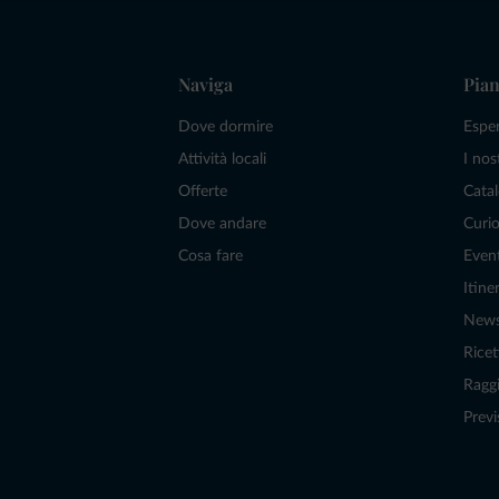
Naviga
Pian
Dove dormire
Espe
Attività locali
I nos
Offerte
Catal
Dove andare
Curio
Cosa fare
Even
Itiner
New
Ricet
Raggi
Previ