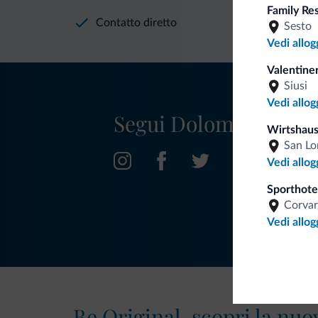
Family Re
Contatto diretto
Sesto
Vedi allog
Valentiner
Siusi
Vedi allog
Segui Dolomiti.it
Wirtshaus
San Lo
Vedi allog
Sporthote
Corvar
Vedi allog
Be Original, scopri la nuo