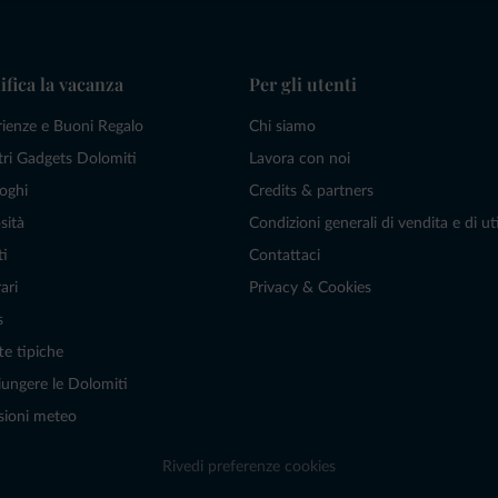
ifica la vacanza
Per gli utenti
rienze e Buoni Regalo
Chi siamo
tri Gadgets Dolomiti
Lavora con noi
oghi
Credits & partners
sità
Condizioni generali di vendita e di uti
ti
Contattaci
ari
Privacy & Cookies
s
te tipiche
ungere le Dolomiti
sioni meteo
Rivedi preferenze cookies