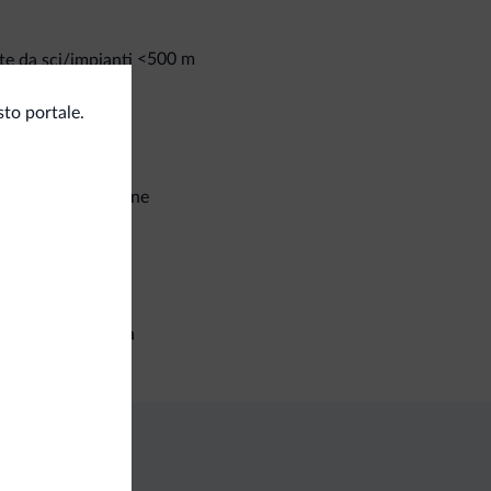
<500 m
te da sci/impianti
osito sci
to portale.
t e attività
neggio/Equitazione
corsi trekking
izi generali
setta di sicurezza