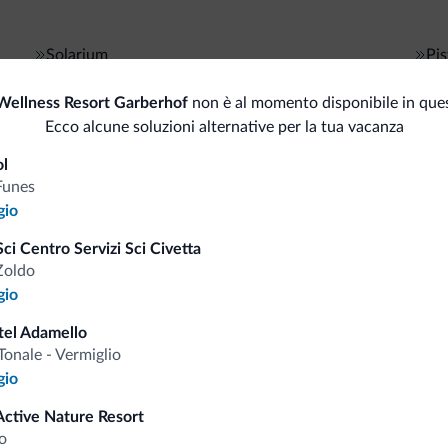
Solarium
Pis
Dep
Wellness Resort Garberhof
non è al momento disponibile in ques
Animali
Ecco alcune soluzioni alternative per la tua vacanza
Spor
Animali ammessi
ol
Ma
Funes
Per
Bici/MTB/e-bike
gio
ci Centro Servizi Sci Civetta
Noleggio bici
Serv
Zoldo
gio
Cas
Sci
tel Adamello
Tonale - Vermiglio
gio
Active Nature Resort
i.it
o