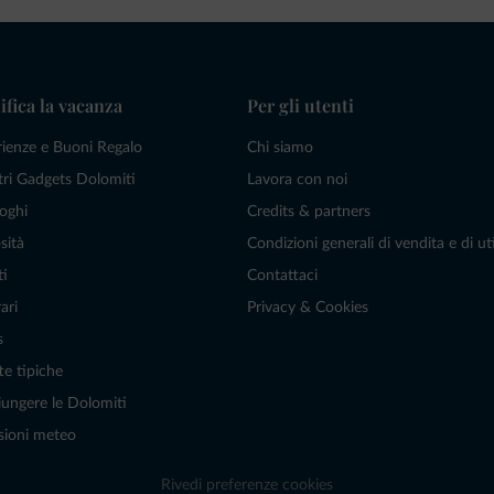
ifica la vacanza
Per gli utenti
rienze e Buoni Regalo
Chi siamo
tri Gadgets Dolomiti
Lavora con noi
oghi
Credits & partners
sità
Condizioni generali di vendita e di uti
ti
Contattaci
ari
Privacy & Cookies
s
te tipiche
ungere le Dolomiti
sioni meteo
Rivedi preferenze cookies