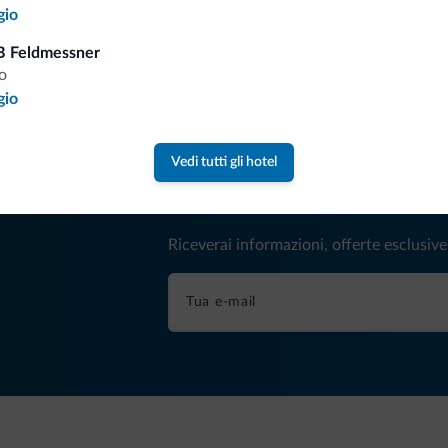
gio
Tariffe vantaggiose
B Feldmessner
o
gio
Vedi tutti gli hotel
Consigli dalle Dolom
Riceverai informazioni, offerte esclusiv