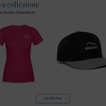
va collezione
ne firmata Dolomiti.it!
Vai allo shop