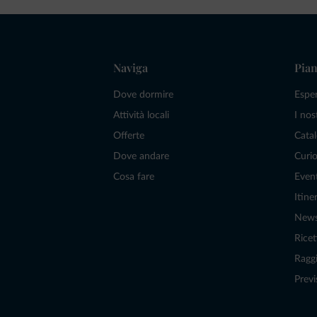
Naviga
Pian
Dove dormire
Espe
Attività locali
I nos
Offerte
Catal
Dove andare
Curio
Cosa fare
Even
Itiner
New
Ricet
Raggi
Previ