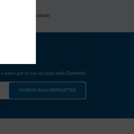
Richieste non vincolanti
iti
e e news per la tua vacanza nelle Dolomiti.
ISCRIVITI ALLA NEWSLETTER