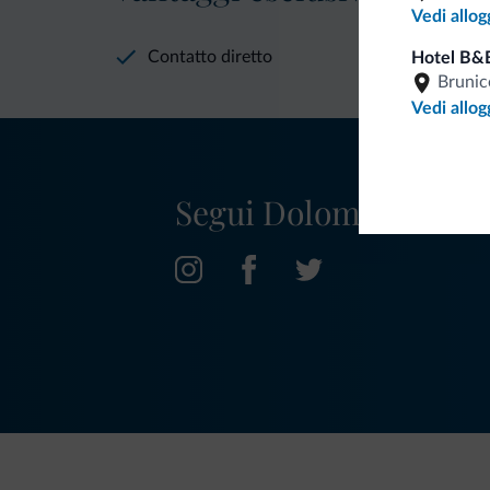
Vedi allog
Contatto diretto
Hotel B&
Brunic
Vedi allog
Segui Dolomiti.it