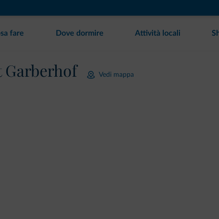
sa fare
Dove dormire
Attività locali
S
t Garberhof
Vedi mappa