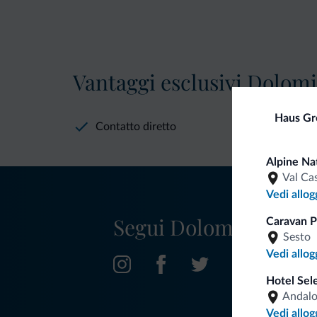
Vantaggi esclusivi Dolomit
Haus Gr
Contatto diretto
Alpine Nat
Val Ca
Vedi allog
Segui Dolomiti.it
Caravan P
Sesto
Vedi allog
Hotel Sel
Andal
Vedi allog