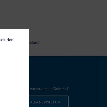
soluzioni
Richieste non vincolanti
iti
e e news per la tua vacanza nelle Dolomiti.
ISCRIVITI ALLA NEWSLETTER