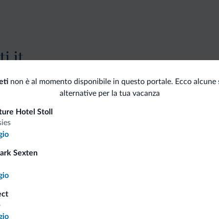
i.it
eti
non è al momento disponibile in questo portale. Ecco alcune 
Tariffe vantaggiose
alternative per la tua vacanza
ure Hotel Stoll
sies
gio
Consigli dalle Dolom
ark Sexten
gio
Riceverai informazioni, offerte esclusiv
ect
o
gio