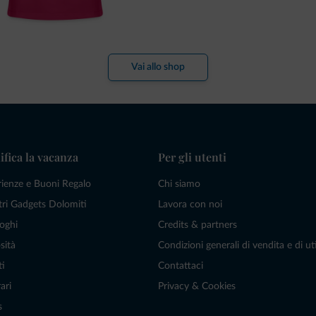
Vai allo shop
ifica la vacanza
Per gli utenti
rienze e Buoni Regalo
Chi siamo
tri Gadgets Dolomiti
Lavora con noi
oghi
Credits & partners
sità
Condizioni generali di vendita e di uti
ti
Contattaci
ari
Privacy & Cookies
s