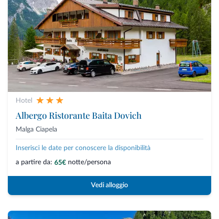
Hotel
Albergo Ristorante Baita Dovich
Malga Ciapela
Inserisci le date per conoscere la disponibilità
a partire da:
notte/persona
65€
Vedi alloggio