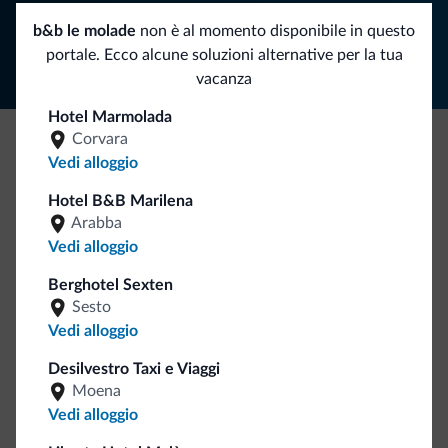
Segui Dolomiti.it
b&b le molade
non è al momento disponibile in questo
portale. Ecco alcune soluzioni alternative per la tua
vacanza
Hotel Marmolada
Corvara
Vedi alloggio
Be Original, scopri la nuova collezione
Ce l'avete chiesto in tanti. Ecco la nuova collezione firmata
Hotel B&B Marilena
Dolomiti.it!
Arabba
Vedi alloggio
Berghotel Sexten
Sesto
Vedi alloggio
Desilvestro Taxi e Viaggi
Moena
Vai allo shop
Vedi alloggio