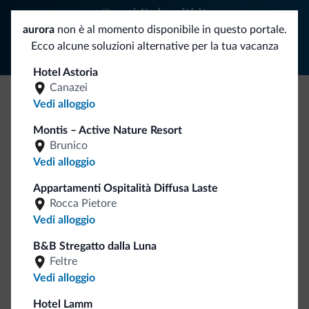
Segui Dolomiti.it
aurora
non è al momento disponibile in questo portale.
Ecco alcune soluzioni alternative per la tua vacanza
Hotel Astoria
Canazei
Vedi alloggio
Be Original, scopri la nuova collezione
Montis – Active Nature Resort
Ce l'avete chiesto in tanti. Ecco la nuova collezione firmata
Brunico
Dolomiti.it!
Vedi alloggio
Appartamenti Ospitalità Diffusa Laste
Rocca Pietore
Vedi alloggio
B&B Stregatto dalla Luna
Feltre
Vedi alloggio
Vai allo shop
Hotel Lamm