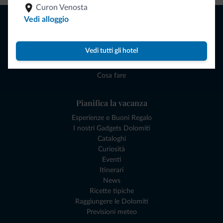
Curon Venosta
Naviga
Vedi alloggio
Dove dormire
Attività locali
Vedi tutti gli hotel
Offerte
Dove andare
Cosa fare
Pianifica la vacanza
Esperienze e Buoni Regalo
I nostri Gadgets Dolomiti
Cataloghi
Curiosità
Eventi
Itinerari
News
Ricette tipiche
Raggiungere le Dolomiti
Previsioni meteo