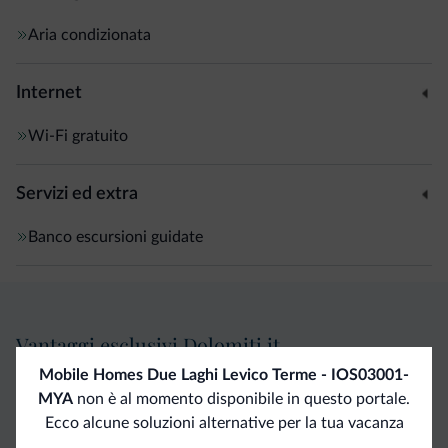
Aria condizionata
Internet
Wi-Fi gratuito
Servizi ed extra
Banco escursioni guidate
Vantaggi esclusivi Dolomiti.it
Mobile Homes Due Laghi Levico Terme - IOS03001-
MYA
non è al momento disponibile in questo portale.
Contatto
Tariffe
Richieste non
Ecco alcune soluzioni alternative per la tua vacanza
diretto
vantaggiose
vincolanti