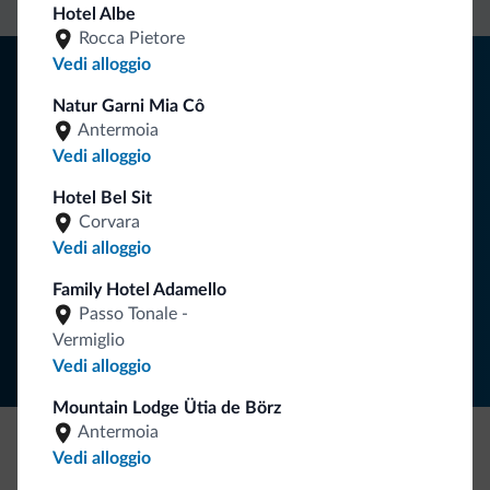
Hotel Albe
Rocca Pietore
Consigli dalle Dolomiti
Vedi alloggio
Natur Garni Mia Cô
Riceverai informazioni, offerte esclusive e news per la tua
Antermoia
vacanza nelle Dolomiti.
Vedi alloggio
Hotel Bel Sit
Corvara
ISCRIVITI ALLA NEWSLETTER
Vedi alloggio
Family Hotel Adamello
Segui Dolomiti.it
Passo Tonale -
Vermiglio
Vedi alloggio
Mountain Lodge Ütia de Börz
Antermoia
Vedi alloggio
Be Original, scopri la nuova collezione