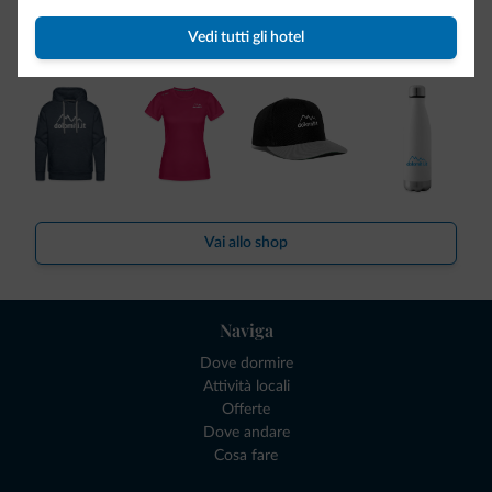
Ce l'avete chiesto in tanti. Ecco la nuova collezione firmata
Vedi tutti gli hotel
Dolomiti.it!
Vai allo shop
Naviga
Dove dormire
Attività locali
Offerte
Dove andare
Cosa fare